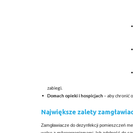
zabiegi.
Domach opieki i hospicjach
– aby chronić 
Największe zalety zamgławiac
Zamgławiacze do dezynfekcji pomieszczeń med
walce z mikroorganizmami. Ich zdolność do sz