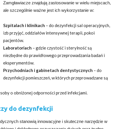
Zamgławiacze znajdują zastosowanie w wielu miejscach,
ale szczególnie ważne jest ich wykorzystanie w:
Szpitalach i klinikach
– do dezynfekcji sal operacyjnych,
izb przyjęć, oddziałów intensywnej terapii, pokoi
pacjentów.
Laboratoriach
– gdzie czystość i sterylność są
niezbędne do prawidłowego przeprowadzania badań i
eksperymentów.
Przychodniach i gabinetach dentystycznych
– do
dezynfekcji pomieszczeń, w których przeprowadzane są
osoby o obniżonej odporności przed infekcjami.
zy do dezynfekcji
ycznych stanowią innowacyjne i skuteczne narzędzie w
ybkiego i dokładnego oczyszczania dużych oraz trudno