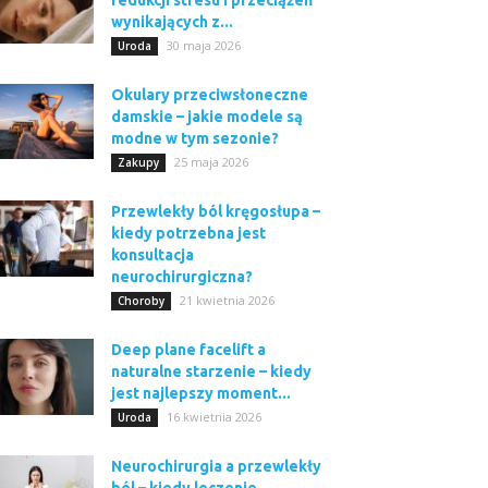
redukcji stresu i przeciążeń
wynikających z...
30 maja 2026
Uroda
Okulary przeciwsłoneczne
damskie – jakie modele są
modne w tym sezonie?
25 maja 2026
Zakupy
Przewlekły ból kręgosłupa –
kiedy potrzebna jest
konsultacja
neurochirurgiczna?
21 kwietnia 2026
Choroby
Deep plane facelift a
naturalne starzenie – kiedy
jest najlepszy moment...
16 kwietnia 2026
Uroda
Neurochirurgia a przewlekły