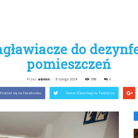
gławiacze do dezynfe
pomieszczeń
Przez
admin
-
8 lutego 2024
398
0
Podziel się na Facebooku
Tweet (Ćwierkaj) na Twitterze