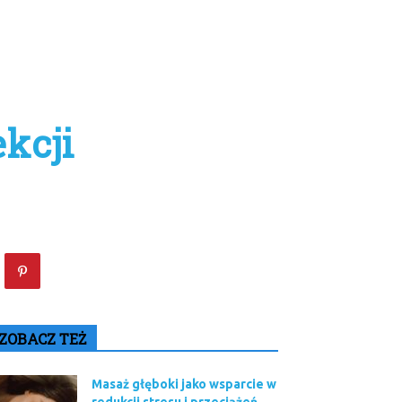
kcji
ZOBACZ TEŻ
Masaż głęboki jako wsparcie w