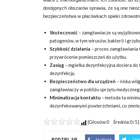
dostępnych obszarów sprawia, że są one nieoc
bezpieczeństwa w placówkach opieki zdrowotne
Skuteczność
– zamgławiacze są wyjątkowo
patogenów, w tym wirusów, bakterii i grzyb
Szybkość działania
– proces zamgławiania t
przywrócenie pomieszczeń do użytku.
Zasięg
– mgiełka dezynfekcyjna dociera do
dezynfekcję.
Bezpieczeństwo dla urządzeń
– niska wil
zamgławiaczy w pobliżu sprzętu medycznego
Minimalizacja kontaktu
– metoda ta minima
dezynfekowanymi powierzchniami, co zmniej
[Głosów:0 Średnia:0/5]
PODZIEL SIĘ
Facebook
Twit