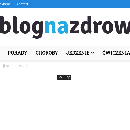
eklama
Kontakt
PORADY
CHOROBY
JEDZENIE
ĆWICZENI
BlogNaZdrowie.pl
kcji pomieszczeń
Zakupy