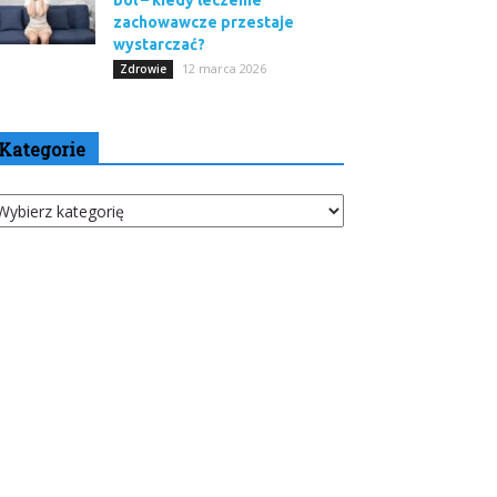
ból – kiedy leczenie
zachowawcze przestaje
wystarczać?
12 marca 2026
Zdrowie
Kategorie
tegorie