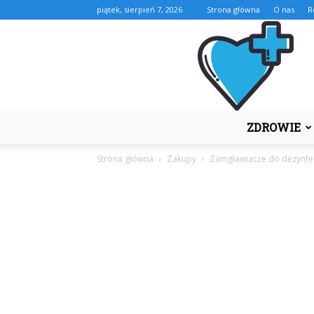
piątek, sierpień 7, 2026
Strona główna
O nas
R
ZDROWIE
Strona główna
Zakupy
Zamgławiacze do dezynfe