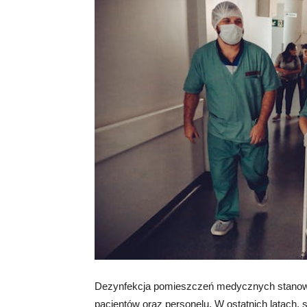
Dezynfekcja pomieszczeń medycznych stanowi
pacjentów oraz personelu. W ostatnich latach, 