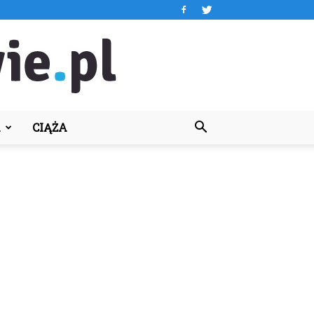
A
CIĄŻA