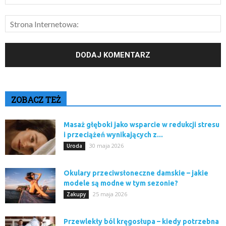
ZOBACZ TEŻ
Masaż głęboki jako wsparcie w redukcji stresu
i przeciążeń wynikających z...
30 maja 2026
Uroda
Okulary przeciwsłoneczne damskie – jakie
modele są modne w tym sezonie?
25 maja 2026
Zakupy
Przewlekły ból kręgosłupa – kiedy potrzebna