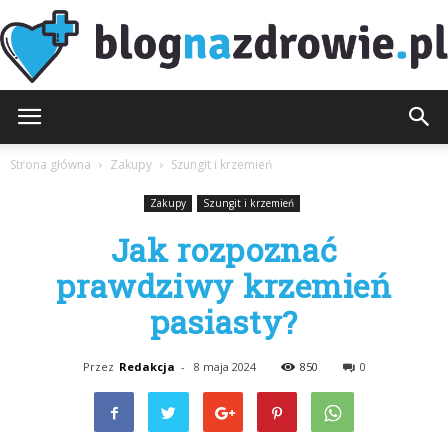
BlogNaZdrowie.pl
Strona główna
Zakupy
Szungit i krzemień
Zakupy
Szungit i krzemień
Jak rozpoznać
prawdziwy krzemień
pasiasty?
Przez
Redakcja
-
8 maja 2024
850
0