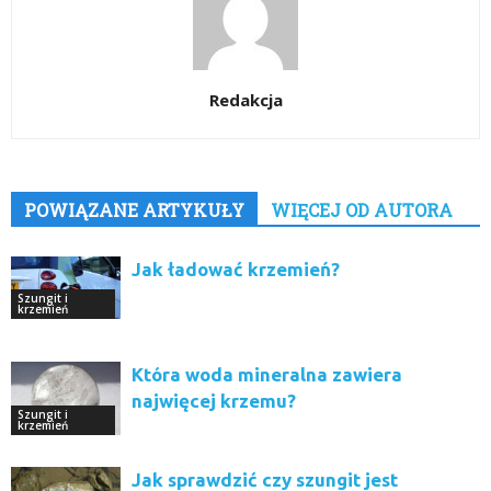
Redakcja
POWIĄZANE ARTYKUŁY
WIĘCEJ OD AUTORA
Jak ładować krzemień?
Szungit i
krzemień
Która woda mineralna zawiera
najwięcej krzemu?
Szungit i
krzemień
Jak sprawdzić czy szungit jest