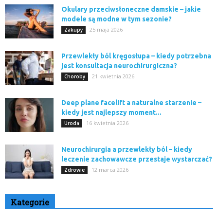
Okulary przeciwsłoneczne damskie – jakie
modele są modne w tym sezonie?
25 maja 2026
Zakupy
Przewlekły ból kręgosłupa – kiedy potrzebna
jest konsultacja neurochirurgiczna?
21 kwietnia 2026
Choroby
Deep plane facelift a naturalne starzenie –
kiedy jest najlepszy moment...
16 kwietnia 2026
Uroda
Neurochirurgia a przewlekły ból – kiedy
leczenie zachowawcze przestaje wystarczać?
12 marca 2026
Zdrowie
Kategorie