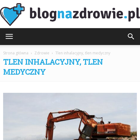
BlogNaZdrowie.pl
Strona główna
Zdrowie
Tlen inhalacyjny, tlen medyczny
TLEN INHALACYJNY, TLEN
MEDYCZNY