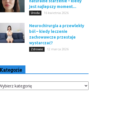
naturalne starzenie – kiedy
jest najlepszy moment...
16 kwietnia 2026
Uroda
Neurochirurgia a przewlekły
ból – kiedy leczenie
zachowawcze przestaje
wystarczać?
12 marca 2026
Zdrowie
Kategorie
tegorie