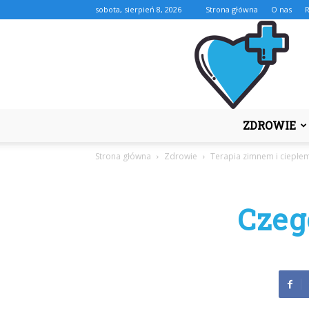
sobota, sierpień 8, 2026
Strona główna
O nas
ZDROWIE
Strona główna
Zdrowie
Terapia zimnem i ciepłe
Czeg