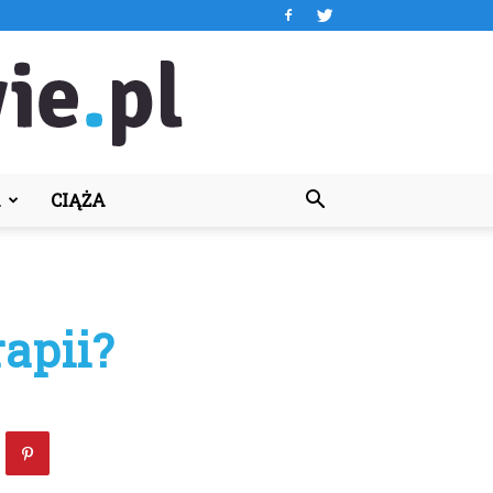
A
CIĄŻA
apii?