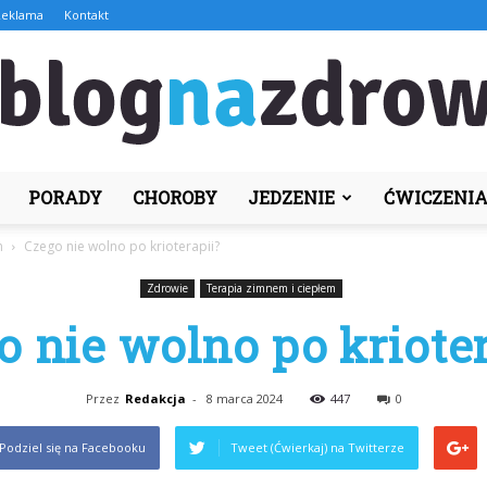
Reklama
Kontakt
PORADY
CHOROBY
JEDZENIE
ĆWICZENI
BlogNaZdrowie.pl
m
Czego nie wolno po krioterapii?
Zdrowie
Terapia zimnem i ciepłem
o nie wolno po krioter
Przez
Redakcja
-
8 marca 2024
447
0
Podziel się na Facebooku
Tweet (Ćwierkaj) na Twitterze