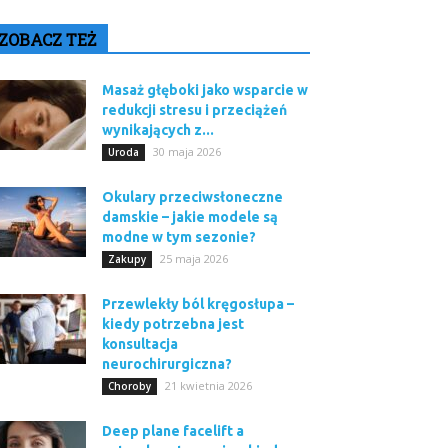
ZOBACZ TEŻ
Masaż głęboki jako wsparcie w
redukcji stresu i przeciążeń
wynikających z...
30 maja 2026
Uroda
Okulary przeciwsłoneczne
damskie – jakie modele są
modne w tym sezonie?
25 maja 2026
Zakupy
Przewlekły ból kręgosłupa –
kiedy potrzebna jest
konsultacja
neurochirurgiczna?
21 kwietnia 2026
Choroby
Deep plane facelift a