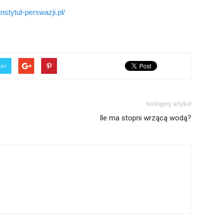
nstytut-perswazji.pl/
ter
Następny artykuł
Ile ma stopni wrzącą wodą?