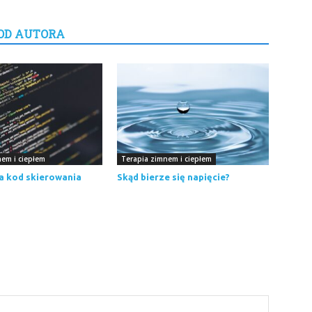
OD AUTORA
em i ciepłem
Terapia zimnem i ciepłem
a kod skierowania
Skąd bierze się napięcie?