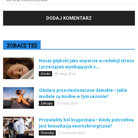
ZOBACZ TEŻ
Masaż głęboki jako wsparcie w redukcji stresu
i przeciążeń wynikających z...
30 maja 2026
Uroda
Okulary przeciwsłoneczne damskie – jakie
modele są modne w tym sezonie?
25 maja 2026
Zakupy
Przewlekły ból kręgosłupa – kiedy potrzebna
jest konsultacja neurochirurgiczna?
21 kwietnia 2026
Choroby