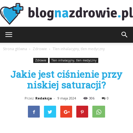
BlogNaZdrowie.pl
Strona główna
Zdrowie
Tlen inhalacyjny, tlen medyczny
Zdrowie
Tlen inhalacyjny, tlen medyczny
Jakie jest ciśnienie przy
niskiej saturacji?
Przez
Redakcja
-
9 maja 2024
306
0