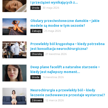
i przeciążeń wynikających z...
30 maja 2026
Uroda
Okulary przeciwsłoneczne damskie – jakie
modele są modne w tym sezonie?
25 maja 2026
Zakupy
Przewlekły ból kręgosłupa – kiedy potrzebna
jest konsultacja neurochirurgiczna?
21 kwietnia 2026
Choroby
Deep plane facelift a naturalne starzenie –
kiedy jest najlepszy moment...
16 kwietnia 2026
Uroda
Neurochirurgia a przewlekły ból – kiedy
leczenie zachowawcze przestaje wystarczać?
12 marca 2026
Zdrowie