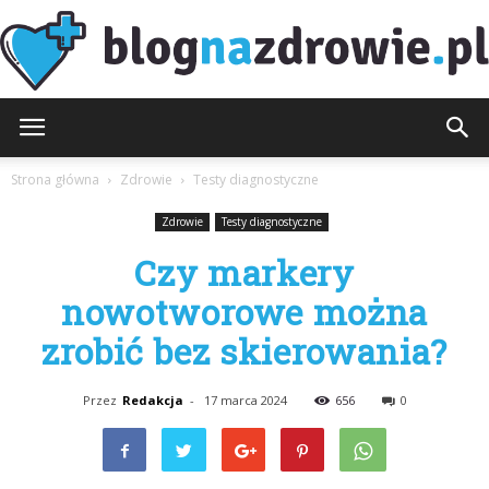
BlogNaZdrowie.pl
Strona główna
Zdrowie
Testy diagnostyczne
Zdrowie
Testy diagnostyczne
Czy markery
nowotworowe można
zrobić bez skierowania?
Przez
Redakcja
-
17 marca 2024
656
0