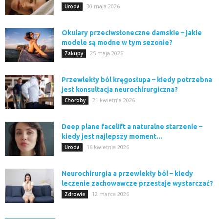
30 maja 2026
Uroda
Okulary przeciwsłoneczne damskie – jakie
modele są modne w tym sezonie?
25 maja 2026
Zakupy
Przewlekły ból kręgosłupa – kiedy potrzebna
jest konsultacja neurochirurgiczna?
21 kwietnia 2026
Choroby
Deep plane facelift a naturalne starzenie –
kiedy jest najlepszy moment...
16 kwietnia 2026
Uroda
Neurochirurgia a przewlekły ból – kiedy
leczenie zachowawcze przestaje wystarczać?
12 marca 2026
Zdrowie