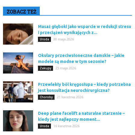
ZOBACZ TEŻ
Masaż głęboki jako wsparcie w redukcji stresu
i przeciążeń wynikających z...
30 maja 2026
Uroda
Okulary przeciwsłoneczne damskie – jakie
modele są modne w tym sezonie?
25 maja 2026
Zakupy
Przewlekły ból kręgosłupa – kiedy potrzebna
jest konsultacja neurochirurgiczna?
21 kwietnia 2026
Choroby
Deep plane facelift a naturalne starzenie –
kiedy jest najlepszy moment...
16 kwietnia 2026
Uroda