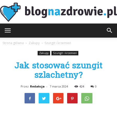
BlogNaZdrowie.pl
Strona główna
Zakupy
Szungit i krzemień
Zakupy
Szungit i krzemień
Jak stosować szungit
szlachetny?
Przez
Redakcja
-
7 marca 2024
424
0