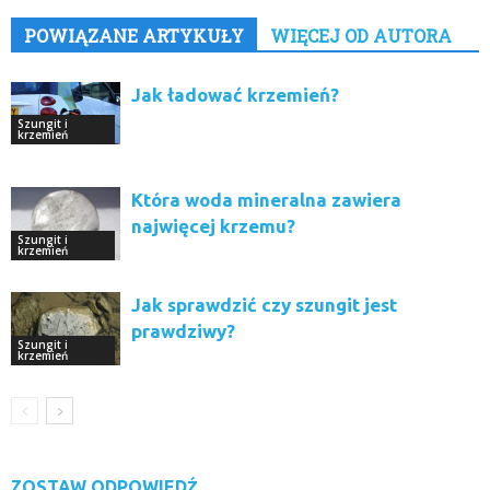
POWIĄZANE ARTYKUŁY
WIĘCEJ OD AUTORA
Jak ładować krzemień?
Szungit i
krzemień
Która woda mineralna zawiera
najwięcej krzemu?
Szungit i
krzemień
Jak sprawdzić czy szungit jest
prawdziwy?
Szungit i
krzemień
ZOSTAW ODPOWIEDŹ