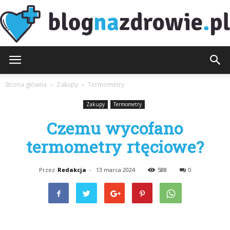
BlogNaZdrowie.pl
Strona główna
Zakupy
Termometry
Zakupy
Termometry
Czemu wycofano
termometry rtęciowe?
Przez
Redakcja
-
13 marca 2024
588
0