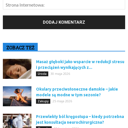
ZOBACZ TEŻ
Masaż głęboki jako wsparcie w redukcji stresu
i przeciążeń wynikających z...
30 maja 2026
Uroda
Okulary przeciwsłoneczne damskie – jakie
modele są modne w tym sezonie?
25 maja 2026
Zakupy
Przewlekły ból kręgosłupa – kiedy potrzebna
jest konsultacja neurochirurgiczna?