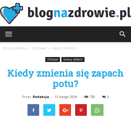
BlogNaZdrowie.pl
Strona główna
Zdrowie
Świeży oddech
Zdrowie
Świeży oddech
Kiedy zmienia się zapach
potu?
Przez
Redakcja
-
13 lutego 2024
752
0