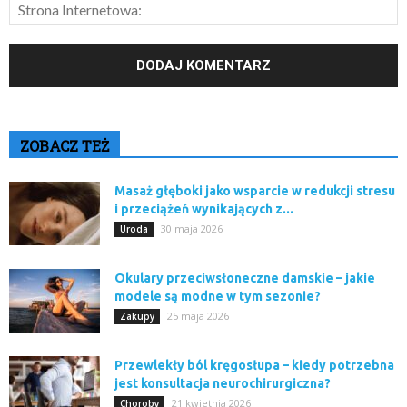
ZOBACZ TEŻ
Masaż głęboki jako wsparcie w redukcji stresu
i przeciążeń wynikających z...
30 maja 2026
Uroda
Okulary przeciwsłoneczne damskie – jakie
modele są modne w tym sezonie?
25 maja 2026
Zakupy
Przewlekły ból kręgosłupa – kiedy potrzebna
jest konsultacja neurochirurgiczna?
21 kwietnia 2026
Choroby