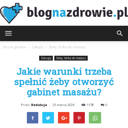
BlogNaZdrowie.pl
Strona główna
Zakupy
Stoły, łóżka do masażu
Zakupy
Stoły, łóżka do masażu
Jakie warunki trzeba
spełnić żeby otworzyć
gabinet masażu?
Przez
Redakcja
-
25 marca 2024
1178
0