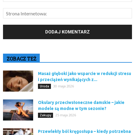
ZOBACZ TEŻ
Masaż głęboki jako wsparcie w redukcji stresu
i przeciążeń wynikających z...
30 maja 2026
Uroda
Okulary przeciwsłoneczne damskie – jakie
modele są modne w tym sezonie?
25 maja 2026
Zakupy
Przewlekły ból kręgosłupa – kiedy potrzebna