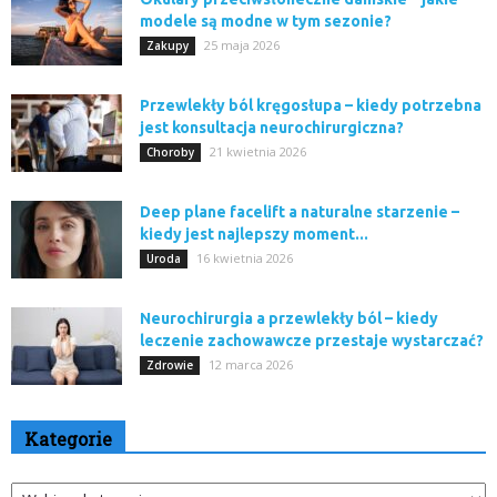
modele są modne w tym sezonie?
25 maja 2026
Zakupy
Przewlekły ból kręgosłupa – kiedy potrzebna
jest konsultacja neurochirurgiczna?
21 kwietnia 2026
Choroby
Deep plane facelift a naturalne starzenie –
kiedy jest najlepszy moment...
16 kwietnia 2026
Uroda
Neurochirurgia a przewlekły ból – kiedy
leczenie zachowawcze przestaje wystarczać?
12 marca 2026
Zdrowie
Kategorie
Kategorie