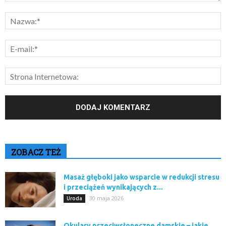
ZOBACZ TEŻ
Masaż głęboki jako wsparcie w redukcji stresu
i przeciążeń wynikających z...
30 maja 2026
Uroda
Okulary przeciwsłoneczne damskie – jakie