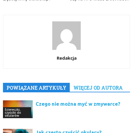
Redakcja
POWIĄZANE ARTYKUŁY
WIĘCEJ OD AUTORA
Czego nie można myć w zmywarce?
Ściereczki,
czyściki do
okularów
Jak często czyścić okulary?