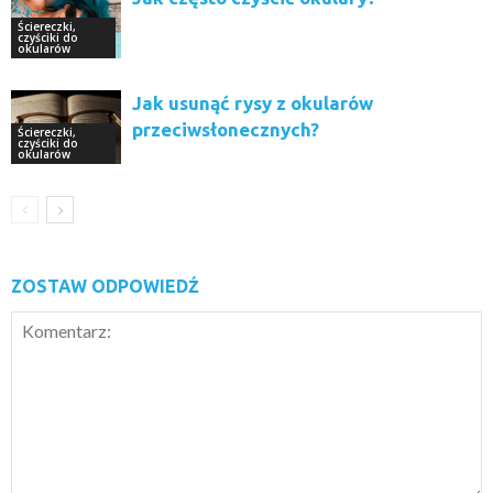
Ściereczki,
czyściki do
okularów
Jak usunąć rysy z okularów
przeciwsłonecznych?
Ściereczki,
czyściki do
okularów
ZOSTAW ODPOWIEDŹ