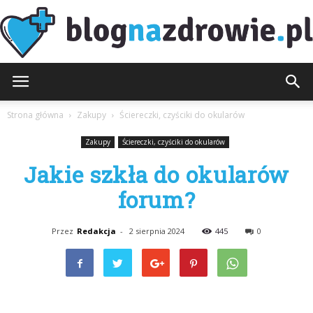
BlogNaZdrowie.pl
Strona główna
Zakupy
Ściereczki, czyściki do okularów
Zakupy
Ściereczki, czyściki do okularów
Jakie szkła do okularów
forum?
Przez
Redakcja
-
2 sierpnia 2024
445
0