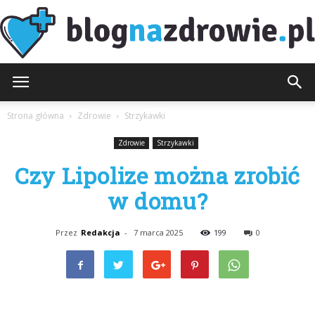
BlogNaZdrowie.pl
Strona główna
Zdrowie
Strzykawki
Zdrowie
Strzykawki
Czy Lipolize można zrobić
w domu?
Przez
Redakcja
-
7 marca 2025
199
0