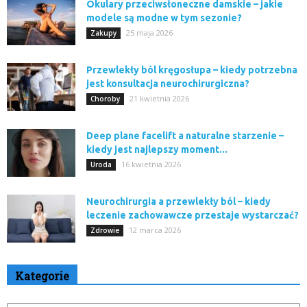
Okulary przeciwsłoneczne damskie – jakie
modele są modne w tym sezonie?
25 maja 2026
Zakupy
Przewlekły ból kręgosłupa – kiedy potrzebna
jest konsultacja neurochirurgiczna?
21 kwietnia 2026
Choroby
Deep plane facelift a naturalne starzenie –
kiedy jest najlepszy moment...
16 kwietnia 2026
Uroda
Neurochirurgia a przewlekły ból – kiedy
leczenie zachowawcze przestaje wystarczać?
12 marca 2026
Zdrowie
Kategorie
Kategorie