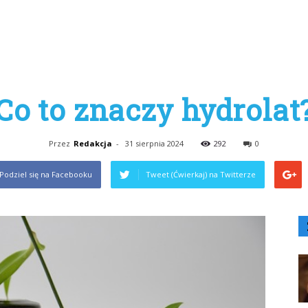
Co to znaczy hydrolat
Przez
Redakcja
-
31 sierpnia 2024
292
0
Podziel się na Facebooku
Tweet (Ćwierkaj) na Twitterze