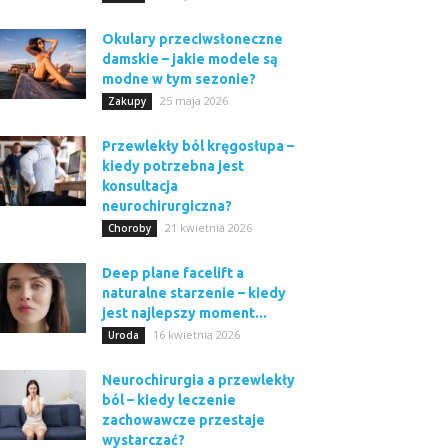
Okulary przeciwsłoneczne
damskie – jakie modele są
modne w tym sezonie?
25 maja 2026
Zakupy
Przewlekły ból kręgosłupa –
kiedy potrzebna jest
konsultacja
neurochirurgiczna?
21 kwietnia 2026
Choroby
Deep plane facelift a
naturalne starzenie – kiedy
jest najlepszy moment...
16 kwietnia 2026
Uroda
Neurochirurgia a przewlekły
ból – kiedy leczenie
zachowawcze przestaje
wystarczać?