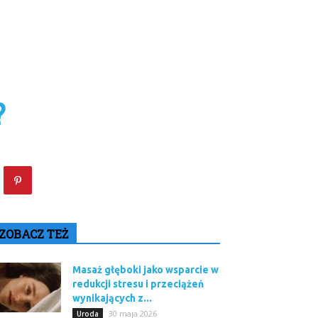
?
ZOBACZ TEŻ
Masaż głęboki jako wsparcie w
redukcji stresu i przeciążeń
wynikających z...
30 maja 2026
Uroda