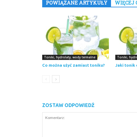
POWIĄZANE ARTYKUŁY
WIĘCEJ 
Toniki, hydrolaty, wody termalne
Toniki, hydr
Co można użyć zamiast toniku?
Jaki tonik 
ZOSTAW ODPOWIEDŹ