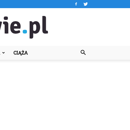
A
CIĄŻA