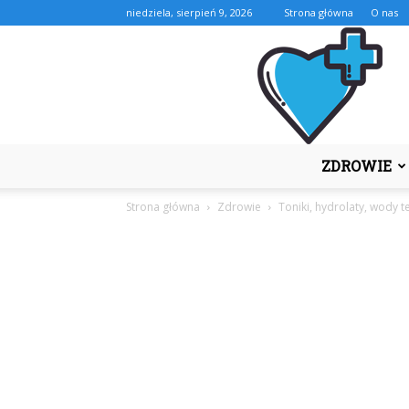
niedziela, sierpień 9, 2026
Strona główna
O nas
ZDROWIE
Strona główna
Zdrowie
Toniki, hydrolaty, wody 