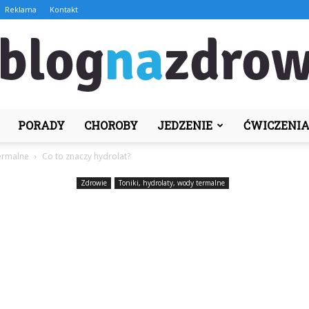
Reklama
Kontakt
PORADY
CHOROBY
JEDZENIE
ĆWICZENI
BlogNaZdrowie.pl
termalne
Co to znaczy hydrolat?
Zdrowie
Toniki, hydrolaty, wody termalne