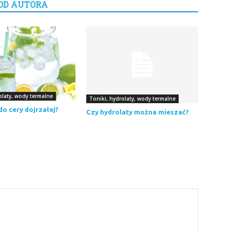
OD AUTORA
olaty, wody termalne
Toniki, hydrolaty, wody termalne
do cery dojrzałej?
Czy hydrolaty można mieszać?