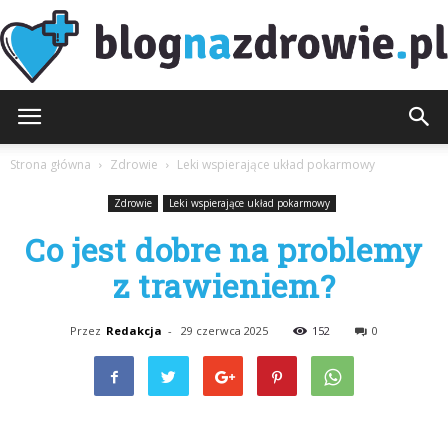
BlogNaZdrowie.pl
Strona główna
Zdrowie
Leki wspierające układ pokarmowy
Zdrowie
Leki wspierające układ pokarmowy
Co jest dobre na problemy
z trawieniem?
Przez
Redakcja
-
29 czerwca 2025
152
0