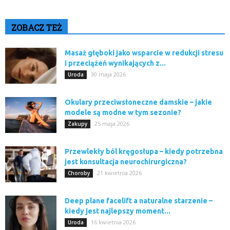
ZOBACZ TEŻ
Masaż głęboki jako wsparcie w redukcji stresu
i przeciążeń wynikających z...
30 maja 2026
Uroda
Okulary przeciwsłoneczne damskie – jakie
modele są modne w tym sezonie?
25 maja 2026
Zakupy
Przewlekły ból kręgosłupa – kiedy potrzebna
jest konsultacja neurochirurgiczna?
21 kwietnia 2026
Choroby
Deep plane facelift a naturalne starzenie –
kiedy jest najlepszy moment...
16 kwietnia 2026
Uroda