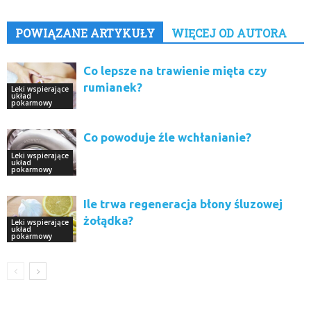
POWIĄZANE ARTYKUŁY
WIĘCEJ OD AUTORA
Co lepsze na trawienie mięta czy
rumianek?
Leki wspierające
układ
pokarmowy
Co powoduje źle wchłanianie?
Leki wspierające
układ
pokarmowy
Ile trwa regeneracja błony śluzowej
żołądka?
Leki wspierające
układ
pokarmowy