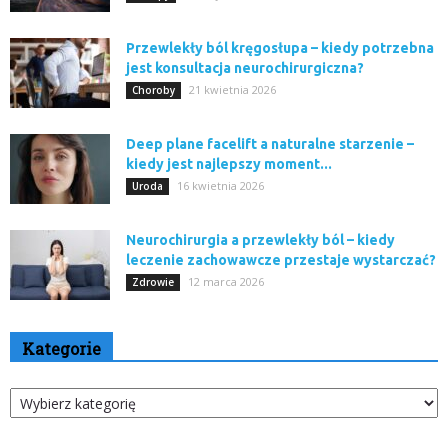
Przewlekły ból kręgosłupa – kiedy potrzebna
jest konsultacja neurochirurgiczna?
21 kwietnia 2026
Choroby
Deep plane facelift a naturalne starzenie –
kiedy jest najlepszy moment...
16 kwietnia 2026
Uroda
Neurochirurgia a przewlekły ból – kiedy
leczenie zachowawcze przestaje wystarczać?
12 marca 2026
Zdrowie
Kategorie
Kategorie