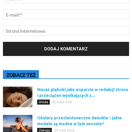
ZOBACZ TEŻ
Masaż głęboki jako wsparcie w redukcji stresu
i przeciążeń wynikających z...
30 maja 2026
Uroda
Okulary przeciwsłoneczne damskie – jakie
modele są modne w tym sezonie?
25 maja 2026
Zakupy