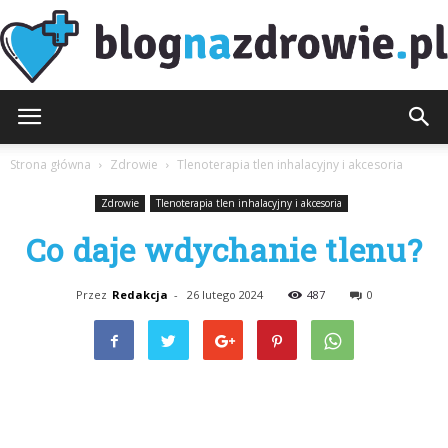
BlogNaZdrowie.pl
Strona główna
Zdrowie
Tlenoterapia tlen inhalacyjny i akcesoria
Zdrowie
Tlenoterapia tlen inhalacyjny i akcesoria
Co daje wdychanie tlenu?
Przez
Redakcja
-
26 lutego 2024
487
0