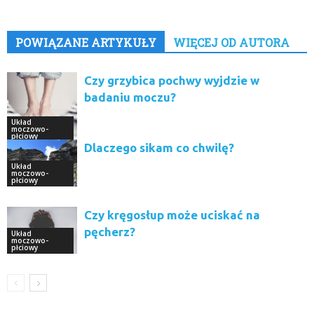
POWIĄZANE ARTYKUŁY
WIĘCEJ OD AUTORA
Czy grzybica pochwy wyjdzie w
badaniu moczu?
Układ
moczowo-
płciowy
Dlaczego sikam co chwilę?
Układ
moczowo-
płciowy
Czy kręgosłup może uciskać na
pęcherz?
Układ
moczowo-
płciowy