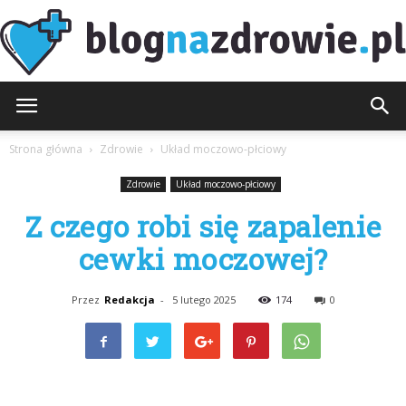
BlogNaZdrowie.pl
Strona główna
Zdrowie
Układ moczowo-płciowy
Zdrowie
Układ moczowo-płciowy
Z czego robi się zapalenie
cewki moczowej?
Przez
Redakcja
-
5 lutego 2025
174
0