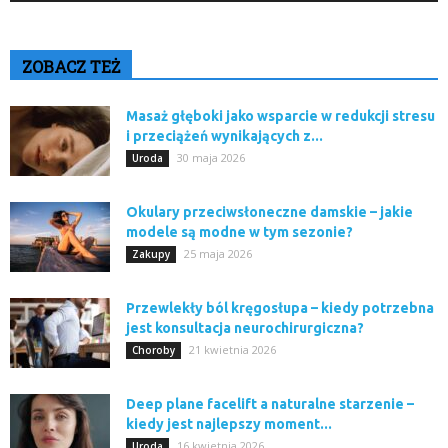
ZOBACZ TEŻ
Masaż głęboki jako wsparcie w redukcji stresu
i przeciążeń wynikających z...
30 maja 2026
Uroda
Okulary przeciwsłoneczne damskie – jakie
modele są modne w tym sezonie?
25 maja 2026
Zakupy
Przewlekły ból kręgosłupa – kiedy potrzebna
jest konsultacja neurochirurgiczna?
21 kwietnia 2026
Choroby
Deep plane facelift a naturalne starzenie –
kiedy jest najlepszy moment...
16 kwietnia 2026
Uroda