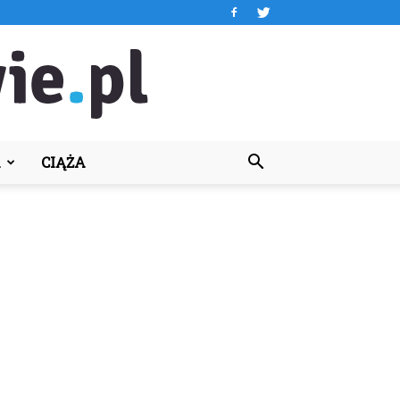
A
CIĄŻA