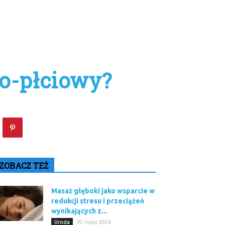
o-płciowy?
ZOBACZ TEŻ
Masaż głęboki jako wsparcie w
redukcji stresu i przeciążeń
wynikających z...
30 maja 2026
Uroda