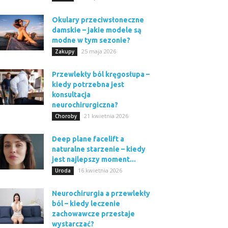
Okulary przeciwsłoneczne
damskie – jakie modele są
modne w tym sezonie?
25 maja 2026
Zakupy
Przewlekły ból kręgosłupa –
kiedy potrzebna jest
konsultacja
neurochirurgiczna?
21 kwietnia 2026
Choroby
Deep plane facelift a
naturalne starzenie – kiedy
jest najlepszy moment...
16 kwietnia 2026
Uroda
Neurochirurgia a przewlekły
ból – kiedy leczenie
zachowawcze przestaje
wystarczać?