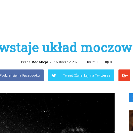
owstaje układ moczow
Przez
Redakcja
-
16 stycznia 2025
218
0
Podziel się na Facebooku
Tweet (Ćwierkaj) na Twitterze