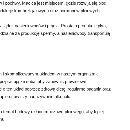
w i pochwy. Macica jest miejscem, gdzie rozwija się płód
produkcję komórek jajowych oraz hormonów płciowych.
 jąder, nasieniowodów i prącia. Prostata produkuje płyn,
edzialne za produkcję spermy, a nasieniowody transportują
m i skomplikowanym układem w naszym organizmie.
współpracują ze sobą, aby zapewnić prawidłowe
o ten układ poprzez zdrową dietę, regularne badania oraz
 papierosów czy nadużywanie alkoholu.
na temat budowy układu moczowo-płciowego, aby lepiej
mu.