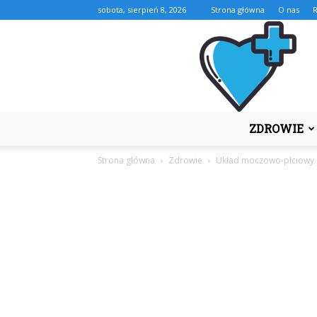
sobota, sierpień 8, 2026
Strona główna
O nas
ZDROWIE
Strona główna
Zdrowie
Układ moczowo-płciowy