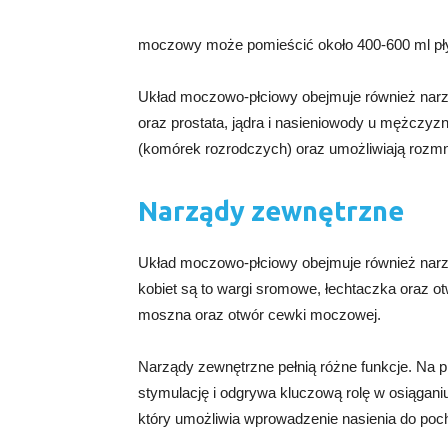
moczowy może pomieścić około 400-600 ml pł
Układ moczowo-płciowy obejmuje również narządy
oraz prostata, jądra i nasieniowody u mężczyz
(komórek rozrodczych) oraz umożliwiają rozmn
Narządy zewnętrzne
Układ moczowo-płciowy obejmuje również narzą
kobiet są to wargi sromowe, łechtaczka oraz o
moszna oraz otwór cewki moczowej.
Narządy zewnętrzne pełnią różne funkcje. Na pr
stymulację i odgrywa kluczową rolę w osiągan
który umożliwia wprowadzenie nasienia do po