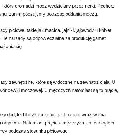
który gromadzi mocz wydzielany przez nerki. Pęcherz
ynu, zanim poczujemy potrzebę oddania moczu.
 płciowe, takie jak macica, jajniki, jajowody u kobiet
n. Te narządy są odpowiedzialne za produkcję gamet
ażanie się.
dy zewnętrzne, które są widoczne na zewnątrz ciała. U
twór cewki moczowej. U mężczyzn natomiast są to prącie,
zykład, łechtaczka u kobiet jest bardzo wrażliwa na
iu orgazmu. Natomiast prącie u mężczyzn jest narządem,
chwy podczas stosunku płciowego.