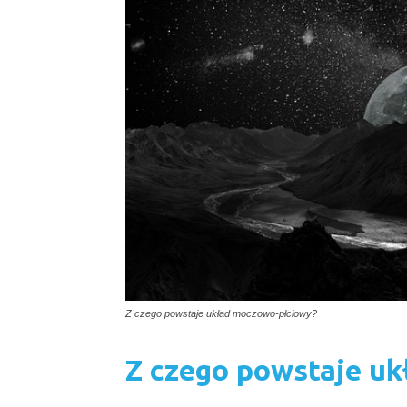
Z czego powstaje układ moczowo-płciowy?
Z czego powstaje u