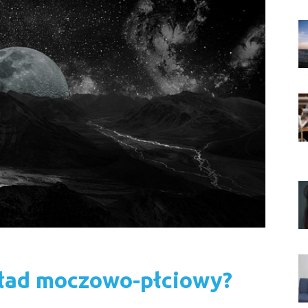
kład moczowo-płciowy?