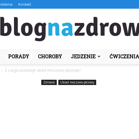
Reklama
Kontakt
PORADY
CHOROBY
JEDZENIE
ĆWICZENI
BlogNaZdrowie.pl
Z czego powstaje układ moczowo-płciowy?
Zdrowie
Układ moczowo-płciowy