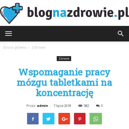
BlogNaZdrowie.pl
Strona główna
Zdrowie
Zdrowie
Wspomaganie pracy
mózgu tabletkami na
koncentrację
Przez
admin
-
7 lipca 2018
582
0