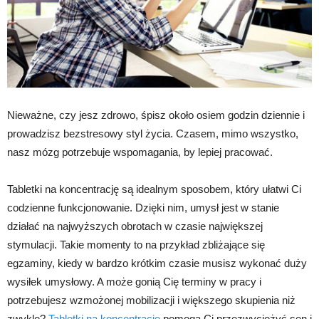
Nieważne, czy jesz zdrowo, śpisz około osiem godzin dziennie i
prowadzisz bezstresowy styl życia. Czasem, mimo wszystko,
nasz mózg potrzebuje wspomagania, by lepiej pracować.
Tabletki na koncentrację są idealnym sposobem, który ułatwi Ci
codzienne funkcjonowanie. Dzięki nim, umysł jest w stanie
działać na najwyższych obrotach w czasie największej
stymulacji. Takie momenty to na przykład zbliżające się
egzaminy, kiedy w bardzo krótkim czasie musisz wykonać duży
wysiłek umysłowy. A może gonią Cię terminy w pracy i
potrzebujesz wzmożonej mobilizacji i większego skupienia niż
zwykle?
Tabletki na koncentrację
pomogą Ci przezwyciężyć sen i