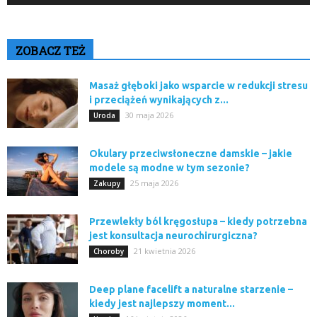
ZOBACZ TEŻ
Masaż głęboki jako wsparcie w redukcji stresu
i przeciążeń wynikających z...
30 maja 2026
Uroda
Okulary przeciwsłoneczne damskie – jakie
modele są modne w tym sezonie?
25 maja 2026
Zakupy
Przewlekły ból kręgosłupa – kiedy potrzebna
jest konsultacja neurochirurgiczna?
21 kwietnia 2026
Choroby
Deep plane facelift a naturalne starzenie –
kiedy jest najlepszy moment...