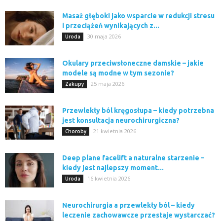
Masaż głęboki jako wsparcie w redukcji stresu
i przeciążeń wynikających z...
30 maja 2026
Uroda
Okulary przeciwsłoneczne damskie – jakie
modele są modne w tym sezonie?
25 maja 2026
Zakupy
Przewlekły ból kręgosłupa – kiedy potrzebna
jest konsultacja neurochirurgiczna?
21 kwietnia 2026
Choroby
Deep plane facelift a naturalne starzenie –
kiedy jest najlepszy moment...
16 kwietnia 2026
Uroda
Neurochirurgia a przewlekły ból – kiedy
leczenie zachowawcze przestaje wystarczać?