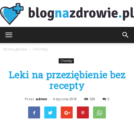
BlogNaZdrowie.pl
Strona główna
Choroby
Choroby
Leki na przeziębienie bez
recepty
Przez
admin
-
4 stycznia 2018
529
0