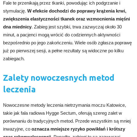
Fale te przenikają przez tkanki, powodując ich podgrzanie i
stymulację.
W efekcie dochodzi do poprawy krążenia krwi,
zwiększenia elastyczności tkanek oraz wzmocnienia mięśni
dna miednicy
. Zabieg jest szybki, trwa zazwyczaj około 30
minut, a pacjenci mogą wrócić do codziennych aktywności
bezpośrednio po jego zakończeniu. Wiele osób zgłasza poprawę
już po pierwszej sesji, a pełne rezultaty są widoczne po kilku
zabiegach.
Zalety nowoczesnych metod
leczenia
Nowoczesne metody leczenia nietrzymania moczu Katowice,
takie jak fala radiowa Hygge Sectum, oferują szereg zalet w
porównaniu do tradycyjnych metod. Przede wszystkim są mniej
inwazyjne, co
oznacza mniejsze ryzyko powikłań i krótszy
czas rekonwalescencji
. Ponadto, zabiegi te są zazwyczaj