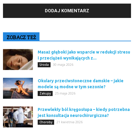
ZOBACZ TEŻ
Masaż głęboki jako wsparcie w redukcji stresu
i przeciążeń wynikających z...
30 maja 2026
Uroda
Okulary przeciwsłoneczne damskie – jakie
modele są modne w tym sezonie?
25 maja 2026
Zakupy
Przewlekły ból kręgosłupa – kiedy potrzebna
jest konsultacja neurochirurgiczna?
21 kwietnia 2026
Choroby