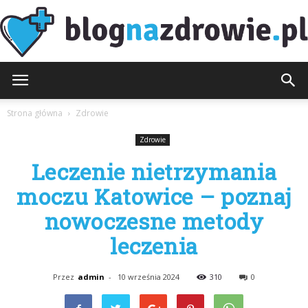
BlogNaZdrowie.pl
Strona główna
Zdrowie
Zdrowie
Leczenie nietrzymania
moczu Katowice – poznaj
nowoczesne metody
leczenia
Przez
admin
-
10 września 2024
310
0