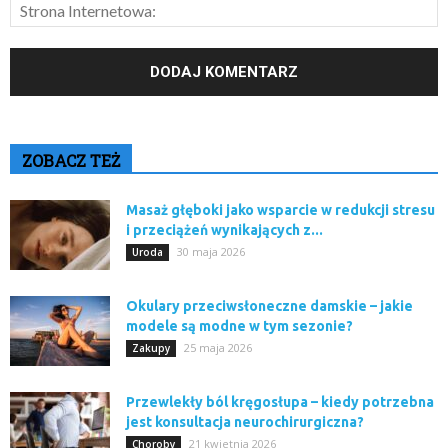
ZOBACZ TEŻ
Masaż głęboki jako wsparcie w redukcji stresu
i przeciążeń wynikających z...
30 maja 2026
Uroda
Okulary przeciwsłoneczne damskie – jakie
modele są modne w tym sezonie?
25 maja 2026
Zakupy
Przewlekły ból kręgosłupa – kiedy potrzebna
jest konsultacja neurochirurgiczna?
21 kwietnia 2026
Choroby