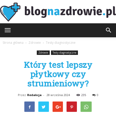
BlogNaZdrowie.pl
Strona główna
Zdrowie
Testy diagnostyczne
Zdrowie
Testy diagnostyczne
Który test lepszy
płytkowy czy
strumieniowy?
Przez
Redakcja
-
28 września 2024
235
0