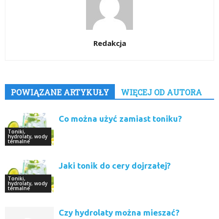
Redakcja
POWIĄZANE ARTYKUŁY
WIĘCEJ OD AUTORA
Co można użyć zamiast toniku?
Toniki,
hydrolaty, wody
termalne
Jaki tonik do cery dojrzałej?
Toniki,
hydrolaty, wody
termalne
Czy hydrolaty można mieszać?