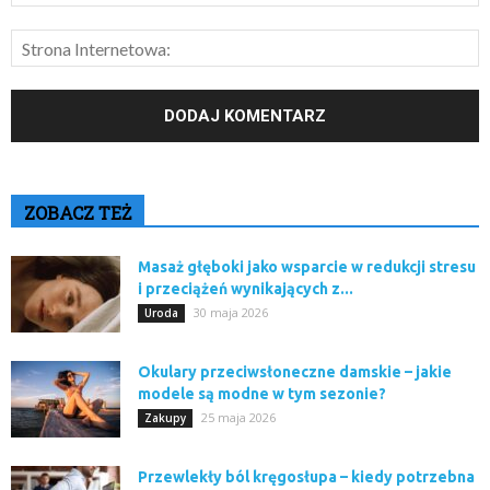
ZOBACZ TEŻ
Masaż głęboki jako wsparcie w redukcji stresu
i przeciążeń wynikających z...
30 maja 2026
Uroda
Okulary przeciwsłoneczne damskie – jakie
modele są modne w tym sezonie?
25 maja 2026
Zakupy
Przewlekły ból kręgosłupa – kiedy potrzebna