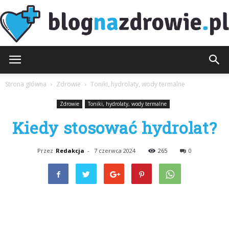
BlogNaZdrowie.pl
Strona główna
Zdrowie
Toniki, hydrolaty, wody termalne
Zdrowie
Toniki, hydrolaty, wody termalne
Kiedy stosować hydrolat?
Przez
Redakcja
-
7 czerwca 2024
265
0