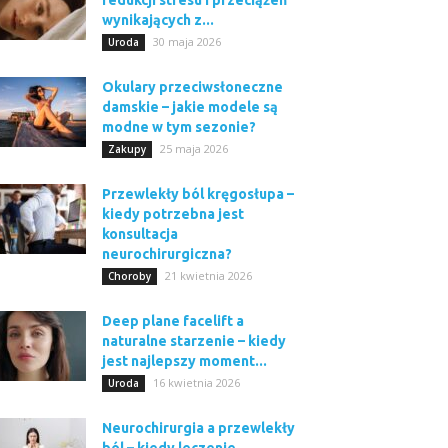
redukcji stresu i przeciążeń
wynikających z...
30 maja 2026
Uroda
Okulary przeciwsłoneczne
damskie – jakie modele są
modne w tym sezonie?
25 maja 2026
Zakupy
Przewlekły ból kręgosłupa –
kiedy potrzebna jest
konsultacja
neurochirurgiczna?
21 kwietnia 2026
Choroby
Deep plane facelift a
naturalne starzenie – kiedy
jest najlepszy moment...
16 kwietnia 2026
Uroda
Neurochirurgia a przewlekły