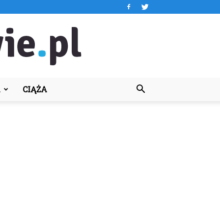
A
CIĄŻA