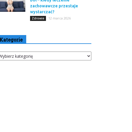
ból – kiedy leczenie
zachowawcze przestaje
wystarczać?
12 marca 2026
Zdrowie
Kategorie
tegorie