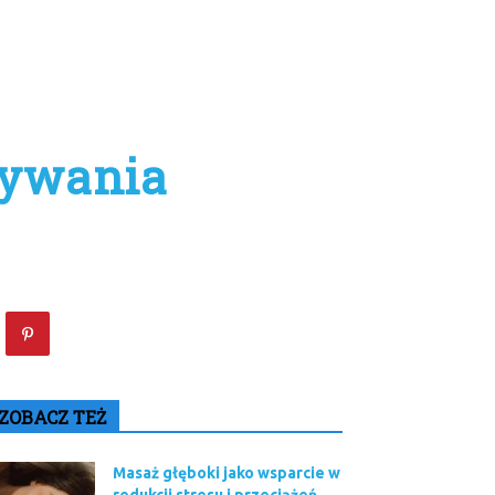
wywania
ZOBACZ TEŻ
Masaż głęboki jako wsparcie w