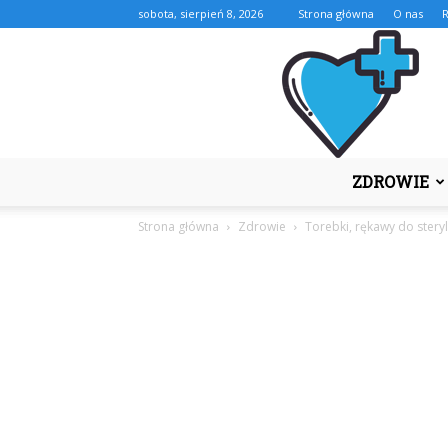
sobota, sierpień 8, 2026
Strona główna
O nas
ZDROWIE
Strona główna
Zdrowie
Torebki, rękawy do steryl