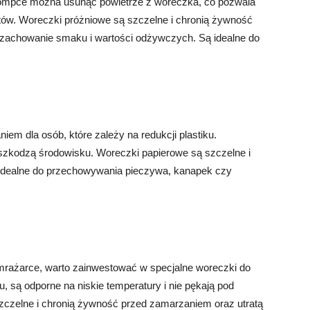
j pompce można usunąć powietrze z woreczka, co pozwala
ów. Woreczki próżniowe są szczelne i chronią żywność
e zachowanie smaku i wartości odżywczych. Są idealne do
em dla osób, które zależy na redukcji plastiku.
 szkodzą środowisku. Woreczki papierowe są szczelne i
ą idealne do przechowywania pieczywa, kanapek czy
mrażarce, warto zainwestować w specjalne woreczki do
 są odporne na niskie temperatury i nie pękają pod
czelne i chronią żywność przed zamarzaniem oraz utratą