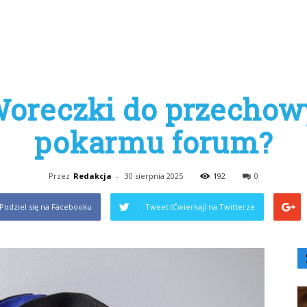
Woreczki do przecho
pokarmu forum?
Przez
Redakcja
-
30 sierpnia 2025
192
0
Podziel się na Facebooku
Tweet (Ćwierkaj) na Twitterze