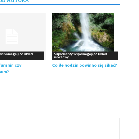
OD AUTORA
wspomagające układ
Suplementy wspomagające układ
moczowy
furagin czy
Co ile godzin powinno się sikać?
num?