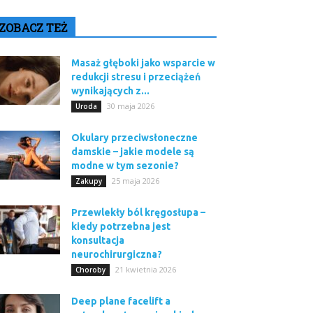
ZOBACZ TEŻ
Masaż głęboki jako wsparcie w
redukcji stresu i przeciążeń
wynikających z...
30 maja 2026
Uroda
Okulary przeciwsłoneczne
damskie – jakie modele są
modne w tym sezonie?
25 maja 2026
Zakupy
Przewlekły ból kręgosłupa –
kiedy potrzebna jest
konsultacja
neurochirurgiczna?
21 kwietnia 2026
Choroby
Deep plane facelift a