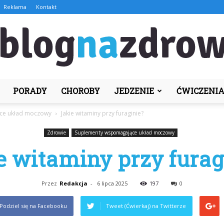
Reklama
Kontakt
PORADY
CHOROBY
JEDZENIE
ĆWICZENI
BlogNaZdrowie.pl
ce układ moczowy
Jakie witaminy przy furaginie?
Zdrowie
Suplementy wspomagające układ moczowy
e witaminy przy furag
Przez
Redakcja
-
6 lipca 2025
197
0
Podziel się na Facebooku
Tweet (Ćwierkaj) na Twitterze