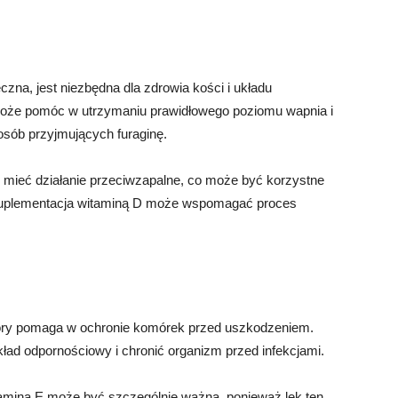
zna, jest niezbędna dla zdrowia kości i układu
oże pomóc w utrzymaniu prawidłowego poziomu wapnia i
 osób przyjmujących furaginę.
 mieć działanie przeciwzapalne, co może być korzystne
 Suplementacja witaminą D może wspomagać proces
który pomaga w ochronie komórek przed uszkodzeniem.
d odpornościowy i chronić organizm przed infekcjami.
amina E może być szczególnie ważna, ponieważ lek ten