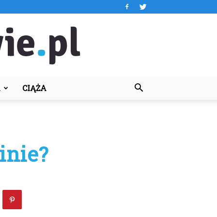
A
CIĄŻA
inie?