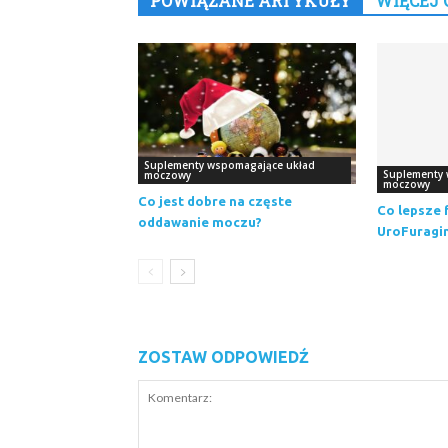
POWIĄZANE ARTYKUŁY
WIĘCEJ 
Suplementy wspomagające układ
Suplementy 
moczowy
moczowy
Co jest dobre na częste
Co lepsze 
oddawanie moczu?
UroFuragi
ZOSTAW ODPOWIEDŹ