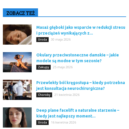
ZOBACZ TEŻ
Masaż głęboki jako wsparcie w redukcji stresu
i przeciążeń wynikających z...
30 maja 2026
Uroda
Okulary przeciwsłoneczne damskie – jakie
modele są modne w tym sezonie?
25 maja 2026
Zakupy
Przewlekły ból kręgosłupa – kiedy potrzebna
jest konsultacja neurochirurgiczna?
21 kwietnia 2026
Choroby
Deep plane facelift a naturalne starzenie –
kiedy jest najlepszy moment...
16 kwietnia 2026
Uroda