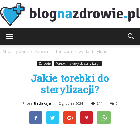
BlogNaZdrowie.pl
Strona główna
Zdrowie
Torebki, rękawy do sterylizacji
Zdrowie
Torebki, rękawy do sterylizacji
Jakie torebki do
sterylizacji?
Przez
Redakcja
-
12 grudnia 2024
211
0