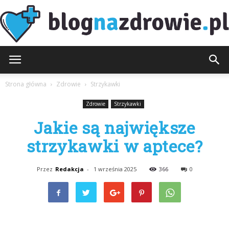
BlogNaZdrowie.pl
Strona główna
Zdrowie
Strzykawki
Zdrowie
Strzykawki
Jakie są największe
strzykawki w aptece?
Przez
Redakcja
-
1 września 2025
366
0