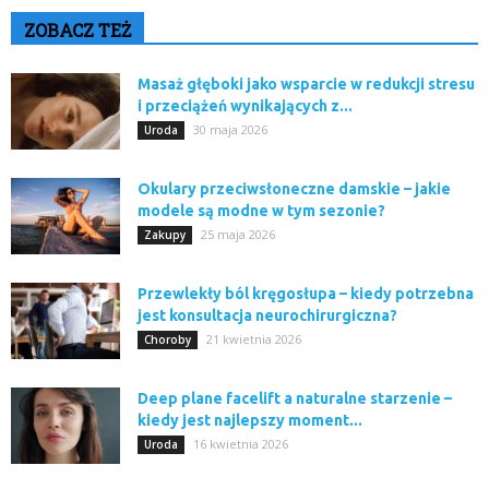
ZOBACZ TEŻ
Masaż głęboki jako wsparcie w redukcji stresu
i przeciążeń wynikających z...
30 maja 2026
Uroda
Okulary przeciwsłoneczne damskie – jakie
modele są modne w tym sezonie?
25 maja 2026
Zakupy
Przewlekły ból kręgosłupa – kiedy potrzebna
jest konsultacja neurochirurgiczna?
21 kwietnia 2026
Choroby
Deep plane facelift a naturalne starzenie –
kiedy jest najlepszy moment...
16 kwietnia 2026
Uroda