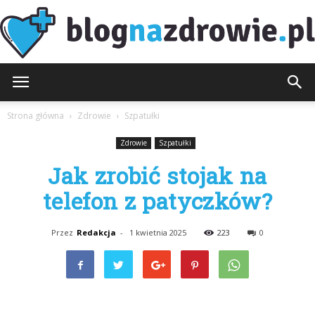
BlogNaZdrowie.pl
Strona główna
Zdrowie
Szpatułki
Zdrowie
Szpatułki
Jak zrobić stojak na
telefon z patyczków?
Przez
Redakcja
-
1 kwietnia 2025
223
0