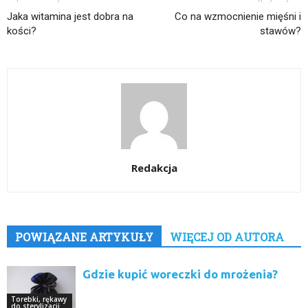
Jaka witamina jest dobra na
Co na wzmocnienie mięśni i
kości?
stawów?
Redakcja
POWIĄZANE ARTYKUŁY
WIĘCEJ OD AUTORA
Gdzie kupić woreczki do mrożenia?
Torebki, rękawy
do sterylizacji