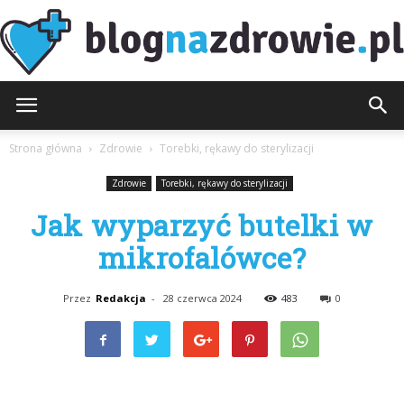
BlogNaZdrowie.pl
Strona główna
Zdrowie
Torebki, rękawy do sterylizacji
Zdrowie
Torebki, rękawy do sterylizacji
Jak wyparzyć butelki w
mikrofalówce?
Przez
Redakcja
-
28 czerwca 2024
483
0