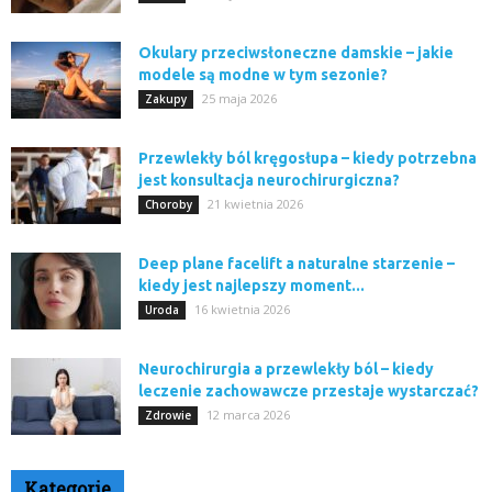
Okulary przeciwsłoneczne damskie – jakie
modele są modne w tym sezonie?
25 maja 2026
Zakupy
Przewlekły ból kręgosłupa – kiedy potrzebna
jest konsultacja neurochirurgiczna?
21 kwietnia 2026
Choroby
Deep plane facelift a naturalne starzenie –
kiedy jest najlepszy moment...
16 kwietnia 2026
Uroda
Neurochirurgia a przewlekły ból – kiedy
leczenie zachowawcze przestaje wystarczać?
12 marca 2026
Zdrowie
Kategorie