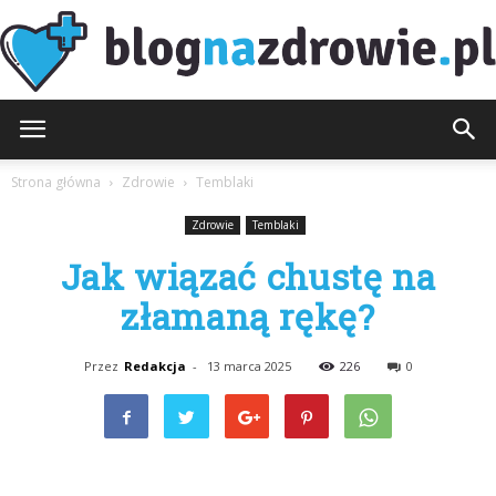
BlogNaZdrowie.pl
Strona główna
Zdrowie
Temblaki
Zdrowie
Temblaki
Jak wiązać chustę na
złamaną rękę?
Przez
Redakcja
-
13 marca 2025
226
0