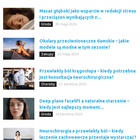
Masaż głęboki jako wsparcie w redukcji stresu
i przeciążeń wynikających z...
30 maja 2026
Uroda
Okulary przeciwsłoneczne damskie – jakie
modele są modne w tym sezonie?
25 maja 2026
Zakupy
Przewlekły ból kręgosłupa – kiedy potrzebna
jest konsultacja neurochirurgiczna?
21 kwietnia 2026
Choroby
Deep plane facelift a naturalne starzenie –
kiedy jest najlepszy moment...
16 kwietnia 2026
Uroda
Neurochirurgia a przewlekły ból – kiedy
leczenie zachowawcze przestaje wystarczać?