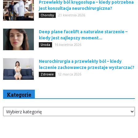
Przewlekły ból kręgosłupa – kiedy potrzebna
jest konsultacja neurochirurgiczna?
21 kwietnia 2026
Choroby
Deep plane facelift a naturalne starzenie –
kiedy jest najlepszy moment...
16 kwietnia 2026
Uroda
Neurochirurgia a przewlekły ból – kiedy
leczenie zachowawcze przestaje wystarczać?
12 marca 2026
Zdrowie
Kategorie
Kategorie