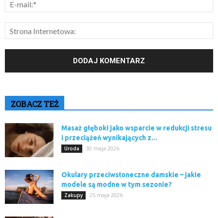
ZOBACZ TEŻ
Masaż głęboki jako wsparcie w redukcji stresu
i przeciążeń wynikających z...
30 maja 2026
Uroda
Okulary przeciwsłoneczne damskie – jakie
modele są modne w tym sezonie?
25 maja 2026
Zakupy