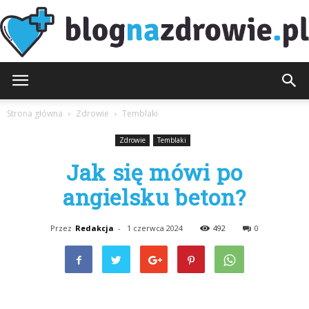
BlogNaZdrowie.pl
Strona główna
Zdrowie
Temblaki
Zdrowie
Temblaki
Jak się mówi po
angielsku beton?
Przez
Redakcja
-
1 czerwca 2024
492
0