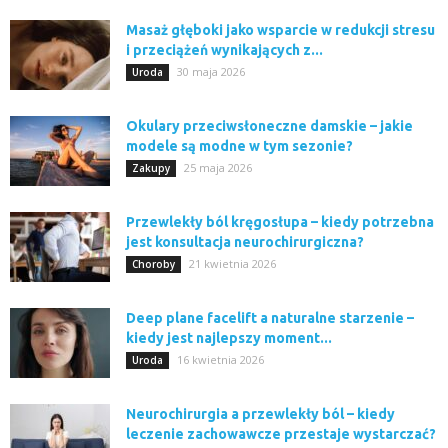
Masaż głęboki jako wsparcie w redukcji stresu
i przeciążeń wynikających z...
30 maja 2026
Uroda
Okulary przeciwsłoneczne damskie – jakie
modele są modne w tym sezonie?
25 maja 2026
Zakupy
Przewlekły ból kręgosłupa – kiedy potrzebna
jest konsultacja neurochirurgiczna?
21 kwietnia 2026
Choroby
Deep plane facelift a naturalne starzenie –
kiedy jest najlepszy moment...
16 kwietnia 2026
Uroda
Neurochirurgia a przewlekły ból – kiedy
leczenie zachowawcze przestaje wystarczać?