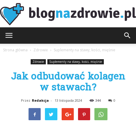
BlogNaZdrowie.pl
Strona główna
Zdrowie
Suplementy na stawy, kości, mięśnie
Zdrowie
Suplementy na stawy, kości, mięśnie
Jak odbudować kolagen
w stawach?
Przez
Redakcja
-
13 listopada 2024
344
0