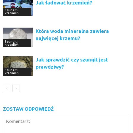
Jak ładować krzemień?
Szungit i
krzemień
Która woda mineralna zawiera
najwięcej krzemu?
Szungit i
krzemień
Jak sprawdzić czy szungit jest
prawdziwy?
Szungit i
krzemień
ZOSTAW ODPOWIEDŹ