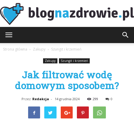
BlogNaZdrowie.pl
Strona główna
Zakupy
Szungit i krzemień
Zakupy
Szungit i krzemień
Jak filtrować wodę
domowym sposobem?
Przez
Redakcja
-
14 grudnia 2024
299
0