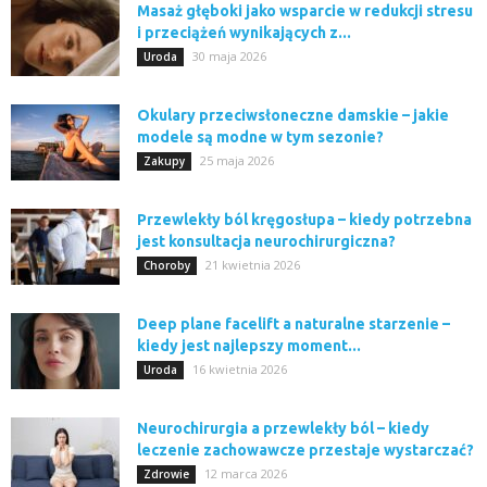
Masaż głęboki jako wsparcie w redukcji stresu
i przeciążeń wynikających z...
30 maja 2026
Uroda
Okulary przeciwsłoneczne damskie – jakie
modele są modne w tym sezonie?
25 maja 2026
Zakupy
Przewlekły ból kręgosłupa – kiedy potrzebna
jest konsultacja neurochirurgiczna?
21 kwietnia 2026
Choroby
Deep plane facelift a naturalne starzenie –
kiedy jest najlepszy moment...
16 kwietnia 2026
Uroda
Neurochirurgia a przewlekły ból – kiedy
leczenie zachowawcze przestaje wystarczać?
12 marca 2026
Zdrowie