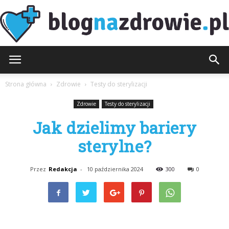
BlogNaZdrowie.pl
Strona główna
Zdrowie
Testy do sterylizacji
Zdrowie
Testy do sterylizacji
Jak dzielimy bariery
sterylne?
Przez
Redakcja
-
10 października 2024
300
0