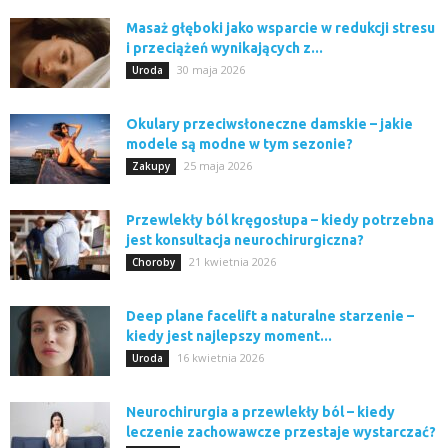
Masaż głęboki jako wsparcie w redukcji stresu
i przeciążeń wynikających z...
30 maja 2026
Uroda
Okulary przeciwsłoneczne damskie – jakie
modele są modne w tym sezonie?
25 maja 2026
Zakupy
Przewlekły ból kręgosłupa – kiedy potrzebna
jest konsultacja neurochirurgiczna?
21 kwietnia 2026
Choroby
Deep plane facelift a naturalne starzenie –
kiedy jest najlepszy moment...
16 kwietnia 2026
Uroda
Neurochirurgia a przewlekły ból – kiedy
leczenie zachowawcze przestaje wystarczać?