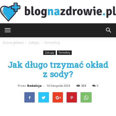
BlogNaZdrowie.pl
Strona główna
Zakupy
Termofory
Zakupy
Termofory
Jak długo trzymać okład
z sody?
Przez
Redakcja
-
16 listopada 2024
304
0