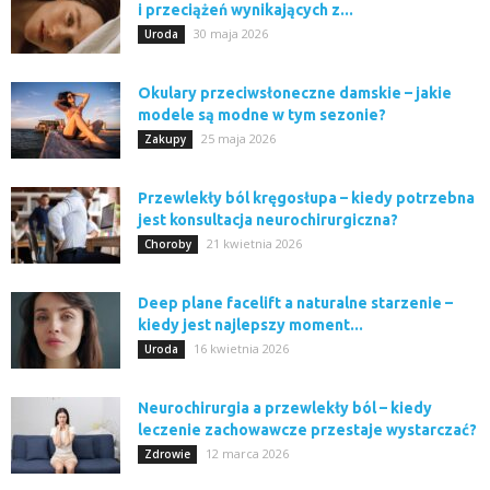
i przeciążeń wynikających z...
30 maja 2026
Uroda
Okulary przeciwsłoneczne damskie – jakie
modele są modne w tym sezonie?
25 maja 2026
Zakupy
Przewlekły ból kręgosłupa – kiedy potrzebna
jest konsultacja neurochirurgiczna?
21 kwietnia 2026
Choroby
Deep plane facelift a naturalne starzenie –
kiedy jest najlepszy moment...
16 kwietnia 2026
Uroda
Neurochirurgia a przewlekły ból – kiedy
leczenie zachowawcze przestaje wystarczać?
12 marca 2026
Zdrowie