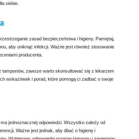
a siebie.
na
zestrzeganie zasad bezpieczeństwa i higieny. Pamiętaj,
u, aby uniknąć infekcji. Ważne jest również stosowanie
eceniami producenta.
 z tamponów, zawsze warto skonsultować się z lekarzem
nich wskazówek i porad, które pomogą ci zadbać o swoje
ie ma jednoznacznej odpowiedzi. Wszystko zależy od
rencji. Ważne jest jednak, aby dbać o higienę i
w. Wybierając odpowiedni rozmiar tamponu i zmieniając