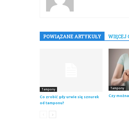
POWIĄZANE ARTYKUŁY
WIĘCEJ 
Tampony
Tampony
Czy można
Co zrobić gdy urwie się sznurek
od tamponu?