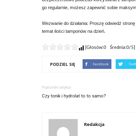
go regularnie, możesz zapewnić sobie maksyma
Wezwanie do działania: Proszę odwiedź stronę h
temat ilości tamponów na dzień.
[Głosów:0 Średnia:0/5]
PODZIEL SIĘ
Facebook
Twit
Poprzedni artykuł
Czy tonik i hydrolat to to samo?
Redakcja