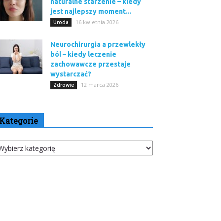
naturalne starzenie – kiedy
jest najlepszy moment...
16 kwietnia 2026
Uroda
Neurochirurgia a przewlekły
ból – kiedy leczenie
zachowawcze przestaje
wystarczać?
12 marca 2026
Zdrowie
Kategorie
tegorie