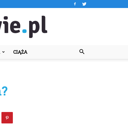
A
CIĄŻA
ń?