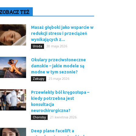
ZOBACZ TEŻ
Masaż głęboki jako wsparcie w
redukcji stresu i przeciążeń
wynikających z...
30 maja 2026
Uroda
Okulary przeciwsłoneczne
damskie – jakie modele są
modne w tym sezonie?
25 maja 2026
Zakupy
Przewlekły ból kręgosłupa –
kiedy potrzebna jest
konsultacja
neurochirurgiczna?
21 kwietnia 2026
Choroby
Deep plane facelift a