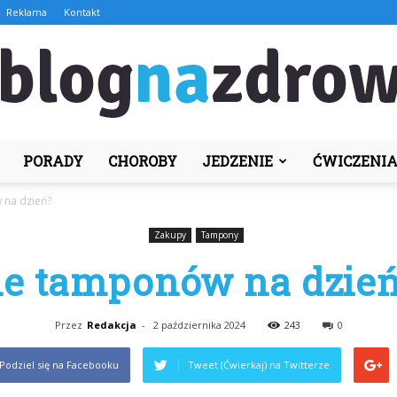
Reklama
Kontakt
PORADY
CHOROBY
JEDZENIE
ĆWICZENI
BlogNaZdrowie.pl
 na dzień?
Zakupy
Tampony
le tamponów na dzie
Przez
Redakcja
-
2 października 2024
243
0
Podziel się na Facebooku
Tweet (Ćwierkaj) na Twitterze