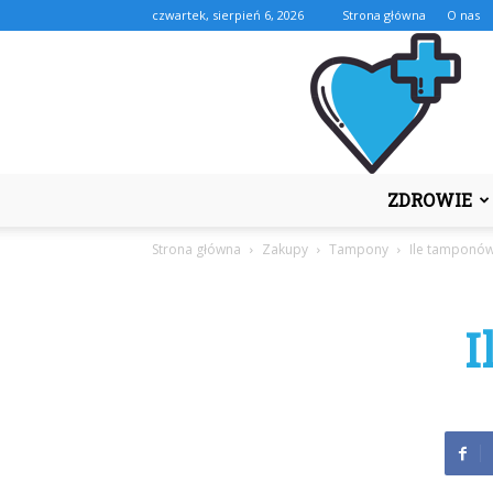
czwartek, sierpień 6, 2026
Strona główna
O nas
ZDROWIE
Strona główna
Zakupy
Tampony
Ile tamponów
I