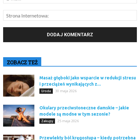
ZOBACZ TEŻ
Masaż głęboki jako wsparcie w redukcji stresu
i przeciążeń wynikających z...
30 maja 2026
Uroda
Okulary przeciwsłoneczne damskie – jakie
modele są modne w tym sezonie?
25 maja 2026
Zakupy
Przewlekły ból kręgosłupa – kiedy potrzebna