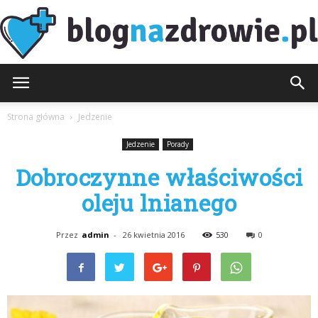
BlogNaZdrowie.pl
Strona główna
Jedzenie
Jedzenie
Porady
Dobroczynne właściwości
oleju lnianego
Przez
admin
-
26 kwietnia 2016
530
0