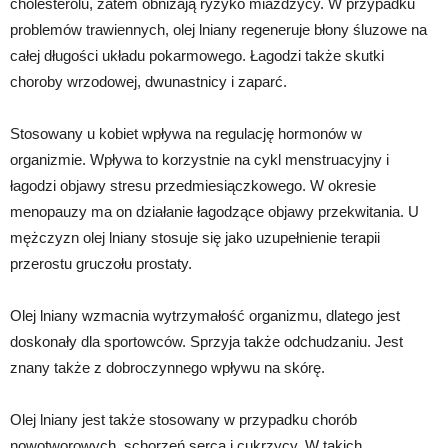
cholesterolu, zatem obniżają ryzyko miażdżycy. W przypadku
problemów trawiennych, olej lniany regeneruje błony śluzowe na
całej długości układu pokarmowego. Łagodzi także skutki
choroby wrzodowej, dwunastnicy i zaparć.
Stosowany u kobiet wpływa na regulację hormonów w
organizmie. Wpływa to korzystnie na cykl menstruacyjny i
łagodzi objawy stresu przedmiesiączkowego. W okresie
menopauzy ma on działanie łagodzące objawy przekwitania. U
mężczyzn olej lniany stosuje się jako uzupełnienie terapii
przerostu gruczołu prostaty.
Olej lniany wzmacnia wytrzymałość organizmu, dlatego jest
doskonały dla sportowców. Sprzyja także odchudzaniu. Jest
znany także z dobroczynnego wpływu na skórę.
Olej lniany jest także stosowany w przypadku chorób
nowotworowych, schorzeń serca i cukrzycy. W takich