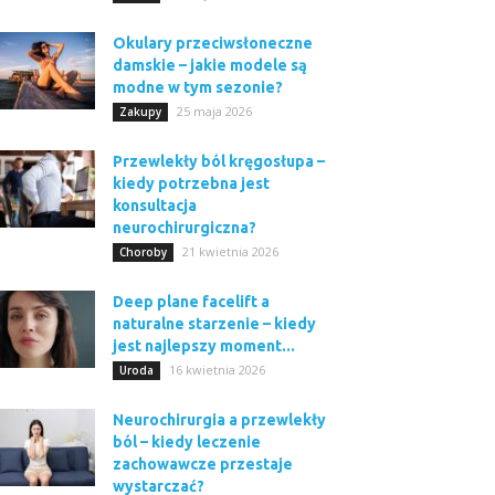
Okulary przeciwsłoneczne
damskie – jakie modele są
modne w tym sezonie?
25 maja 2026
Zakupy
Przewlekły ból kręgosłupa –
kiedy potrzebna jest
konsultacja
neurochirurgiczna?
21 kwietnia 2026
Choroby
Deep plane facelift a
naturalne starzenie – kiedy
jest najlepszy moment...
16 kwietnia 2026
Uroda
Neurochirurgia a przewlekły
ból – kiedy leczenie
zachowawcze przestaje
wystarczać?