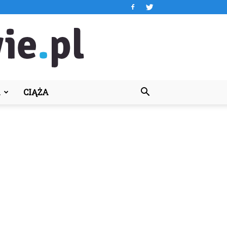
A
CIĄŻA