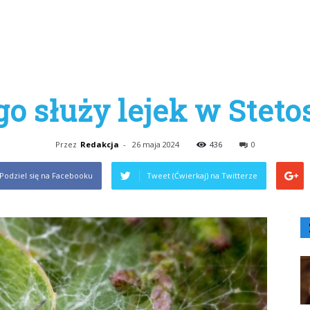
go służy lejek w Steto
Przez
Redakcja
-
26 maja 2024
436
0
Podziel się na Facebooku
Tweet (Ćwierkaj) na Twitterze