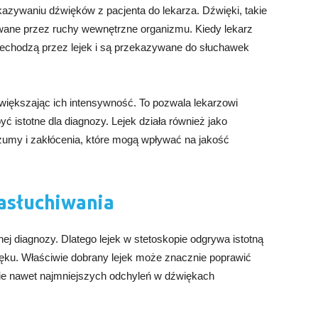
kazywaniu dźwięków z pacjenta do lekarza. Dźwięki, takie
owane przez ruchy wewnętrzne organizmu. Kiedy lekarz
przechodzą przez lejek i są przekazywane do słuchawek
 zwiększając ich intensywność. To pozwala lekarzowi
ć istotne dla diagnozy. Lejek działa również jako
zumy i zakłócenia, które mogą wpływać na jakość
asłuchiwania
ej diagnozy. Dlatego lejek w stetoskopie odgrywa istotną
ięku. Właściwie dobrany lejek może znacznie poprawić
cie nawet najmniejszych odchyleń w dźwiękach