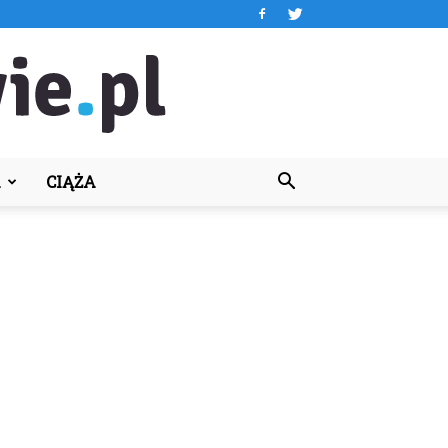
A
CIĄŻA