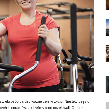
la wielu osób bardzo ważne cele w życiu. Niestety często
wych kilogramów, jak byśmy tego oczekiwali. Oprócz