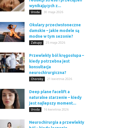
redukcji stresu i przeciążeń
wynikających z...
30 maja 2026
Uroda
Okulary przeciwsłoneczne
damskie – jakie modele są
modne w tym sezonie?
25 maja 2026
Zakupy
Przewlekły ból kręgosłupa –
kiedy potrzebna jest
konsultacja
neurochirurgiczna?
21 kwietnia 2026
Choroby
Deep plane facelift a
naturalne starzenie – kiedy
jest najlepszy moment...
16 kwietnia 2026
Uroda
Neurochirurgia a przewlekły