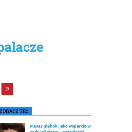
palacze
ZOBACZ TEŻ
Masaż głęboki jako wsparcie w