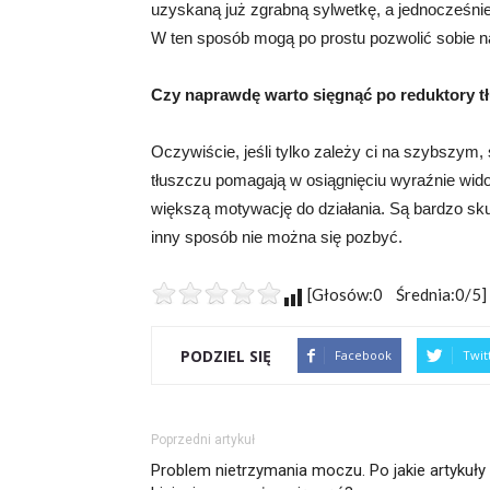
uzyskaną już zgrabną sylwetkę, a jednocześni
W ten sposób mogą po prostu pozwolić sobie na
Czy naprawdę warto sięgnąć po reduktory t
Oczywiście, jeśli tylko zależy ci na szybszym
tłuszczu pomagają w osiągnięciu wyraźnie wid
większą motywację do działania. Są bardzo sk
inny sposób nie można się pozbyć.
[Głosów:0 Średnia:0/5]
PODZIEL SIĘ
Facebook
Twit
Poprzedni artykuł
Problem nietrzymania moczu. Po jakie artykuły