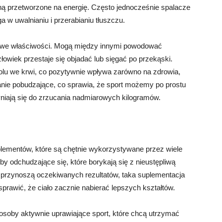
ną przetworzone na energię. Często jednocześnie spalacze
 w uwalnianiu i przerabianiu tłuszczu.
kowe właściwości. Mogą między innymi powodować
owiek przestaje się objadać lub sięgać po przekąski.
olu we krwi, co pozytywnie wpływa zarówno na zdrowia,
ałanie pobudzające, co sprawia, że sport możemy po prostu
yniają się do zrzucania nadmiarowych kilogramów.
plementów, które są chętnie wykorzystywane przez wiele
by odchudzające się, które borykają się z nieustępliwą
ie przynoszą oczekiwanych rezultatów, taka suplementacja
prawić, że ciało zacznie nabierać lepszych kształtów.
 osoby aktywnie uprawiające sport, które chcą utrzymać