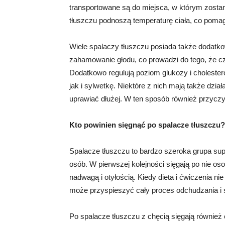
transportowane są do miejsca, w którym zosta
tłuszczu podnoszą temperaturę ciała, co pomaga
Wiele spalaczy tłuszczu posiada także dodat
zahamowanie głodu, co prowadzi do tego, że czł
Dodatkowo regulują poziom glukozy i cholester
jak i sylwetkę. Niektóre z nich mają także dzi
uprawiać dłużej. W ten sposób również przycz
Kto powinien sięgnąć po spalacze tłuszczu?
Spalacze tłuszczu to bardzo szeroka grupa su
osób. W pierwszej kolejności sięgają po nie oso
nadwagą i otyłością. Kiedy dieta i ćwiczenia n
może przyspieszyć cały proces odchudzania i s
Po spalacze tłuszczu z chęcią sięgają również