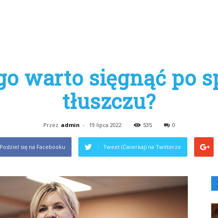
go warto sięgnąć po s
tłuszczu?
Przez
admin
-
19 lipca 2022
535
0
Podziel się na Facebooku
Tweet (Ćwierkaj) na Twitterze