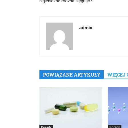
higieniczne można sięgnąć?
admin
POWIĄZANE ARTYKUŁY
WIĘCEJ 
Porady
Porady