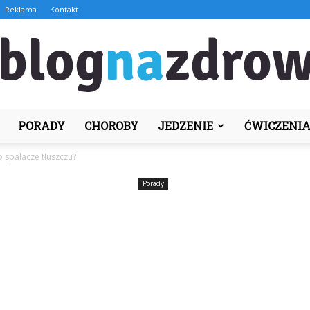
Reklama
Kontakt
PORADY
CHOROBY
JEDZENIE
ĆWICZENI
BlogNaZdrowie.pl
 spalacze tłuszczu?
Porady