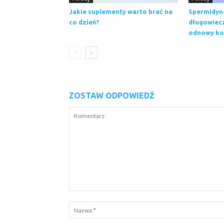
Jakie suplementy warto brać na
Spermidyna
co dzień?
długowiecz
odnowy k
ZOSTAW ODPOWIEDŹ