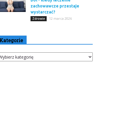
ból – kiedy leczenie
zachowawcze przestaje
wystarczać?
12 marca 2026
Zdrowie
Kategorie
tegorie