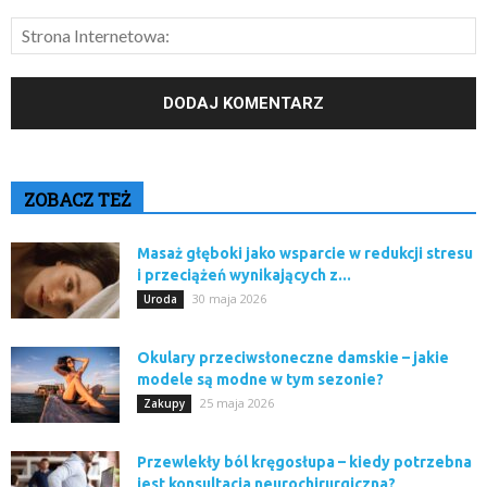
ZOBACZ TEŻ
Masaż głęboki jako wsparcie w redukcji stresu
i przeciążeń wynikających z...
30 maja 2026
Uroda
Okulary przeciwsłoneczne damskie – jakie
modele są modne w tym sezonie?
25 maja 2026
Zakupy
Przewlekły ból kręgosłupa – kiedy potrzebna
jest konsultacja neurochirurgiczna?