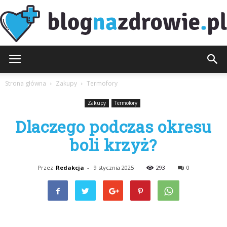
BlogNaZdrowie.pl
Strona główna
Zakupy
Termofory
Zakupy
Termofory
Dlaczego podczas okresu
boli krzyż?
Przez
Redakcja
-
9 stycznia 2025
293
0