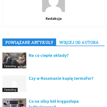
Redakcja
POWIĄZANE ARTYKUŁY
WIĘCEJ OD AUTORA
Na co ciepłe okłady?
Termofory
Czy w Rossmanie kupię termofor?
Termofory
Co na silny ból kręgosłupa
lędźwiowego?