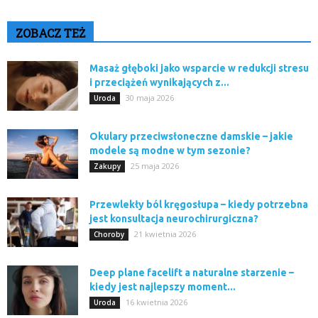
ZOBACZ TEŻ
Masaż głęboki jako wsparcie w redukcji stresu
i przeciążeń wynikających z...
30 maja 2026
Uroda
Okulary przeciwsłoneczne damskie – jakie
modele są modne w tym sezonie?
25 maja 2026
Zakupy
Przewlekły ból kręgosłupa – kiedy potrzebna
jest konsultacja neurochirurgiczna?
21 kwietnia 2026
Choroby
Deep plane facelift a naturalne starzenie –
kiedy jest najlepszy moment...
16 kwietnia 2026
Uroda