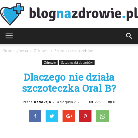
BlogNaZdrowie.pl
Strona główna
Zdrowie
Szczoteczki do zębów
Zdrowie
Szczoteczki do zębów
Dlaczego nie działa
szczoteczka Oral B?
Przez
Redakcja
-
4 sierpnia 2025
276
0