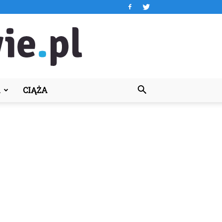
A
CIĄŻA