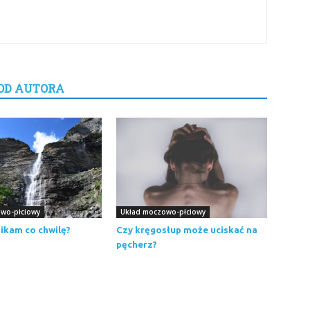
OD AUTORA
wo-płciowy
Układ moczowo-płciowy
ikam co chwilę?
Czy kręgosłup może uciskać na
pęcherz?