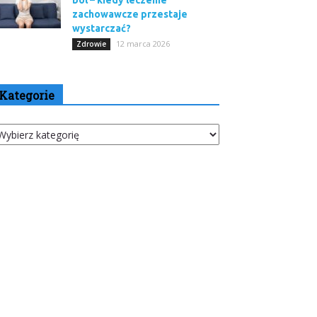
ból – kiedy leczenie
zachowawcze przestaje
wystarczać?
12 marca 2026
Zdrowie
Kategorie
tegorie