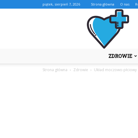
piątek, sierpień 7, 2026
Strona główna
O nas
R
ZDROWIE
Strona główna
Zdrowie
Układ moczowo-płciowy