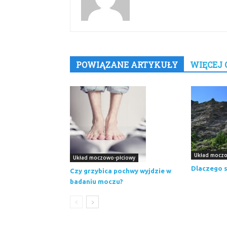
POWIĄZANE ARTYKUŁY
WIĘCEJ 
Układ moczo
Układ moczowo-płciowy
Dlaczego s
Czy grzybica pochwy wyjdzie w
badaniu moczu?