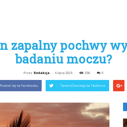
an zapalny pochwy wy
badaniu moczu?
Przez
Redakcja
-
6 lipca 2025
256
0
Podziel się na Facebooku
Tweet (Ćwierkaj) na Twitterze