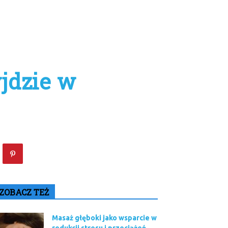
jdzie w
ZOBACZ TEŻ
Masaż głęboki jako wsparcie w