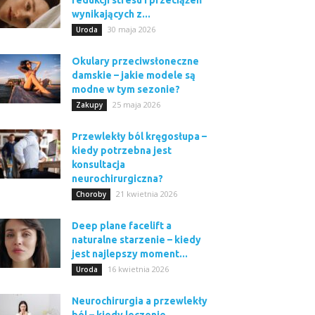
redukcji stresu i przeciążeń
wynikających z...
30 maja 2026
Uroda
Okulary przeciwsłoneczne
damskie – jakie modele są
modne w tym sezonie?
25 maja 2026
Zakupy
Przewlekły ból kręgosłupa –
kiedy potrzebna jest
konsultacja
neurochirurgiczna?
21 kwietnia 2026
Choroby
Deep plane facelift a
naturalne starzenie – kiedy
jest najlepszy moment...
16 kwietnia 2026
Uroda
Neurochirurgia a przewlekły