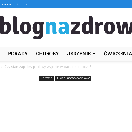
eklama
Kontakt
PORADY
CHOROBY
JEDZENIE
ĆWICZENI
BlogNaZdrowie.pl
Czy stan zapalny pochwy wyjdzie w badaniu moczu?
Zdrowie
Układ moczowo-płciowy