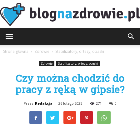
BlogNaZdrowie.pl
Strona główna
Zdrowie
Stabilizatory, ortezy, opaski
Zdrowie
Stabilizatory, ortezy, opaski
Czy można chodzić do
pracy z ręką w gipsie?
Przez
Redakcja
-
26 lutego 2025
271
0