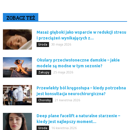
ZOBACZ TEŻ
Masaż głęboki jako wsparcie w redukcji stresu
i przeciążeń wynikających z...
30 maja 2026
Uroda
Okulary przeciwsłoneczne damskie – jakie
modele są modne w tym sezonie?
25 maja 2026
Zakupy
Przewlekły ból kręgosłupa – kiedy potrzebna
jest konsultacja neurochirurgiczna?
21 kwietnia 2026
Choroby
Deep plane facelift a naturalne starzenie –
kiedy jest najlepszy moment...
16 kwietnia 2026
Uroda