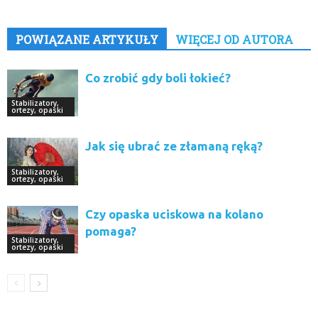
POWIĄZANE ARTYKUŁY
WIĘCEJ OD AUTORA
Co zrobić gdy boli łokieć?
Stabilizatory,
ortezy, opaski
Jak się ubrać ze złamaną ręką?
Stabilizatory,
ortezy, opaski
Czy opaska uciskowa na kolano
pomaga?
Stabilizatory,
ortezy, opaski