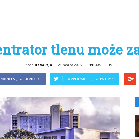
ntrator tlenu może z
Przez
Redakcja
-
28 marca 2025
305
0
Podziel się na Facebooku
Tweet (Ćwierkaj) na Twitterze