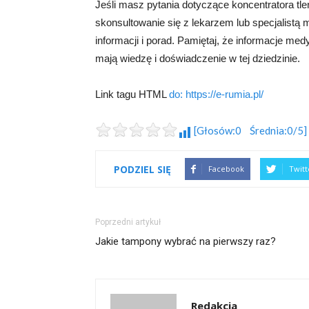
Jeśli masz pytania dotyczące koncentratora tl
skonsultowanie się z lekarzem lub specjalistą
informacji i porad. Pamiętaj, że informacje me
mają wiedzę i doświadczenie w tej dziedzinie.
Link tagu HTML
do: https://e-rumia.pl/
[Głosów:0 Średnia:0/5]
PODZIEL SIĘ
Facebook
Twitt
Poprzedni artykuł
Jakie tampony wybrać na pierwszy raz?
Redakcja