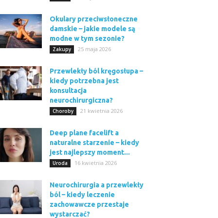
Okulary przeciwsłoneczne
damskie – jakie modele są
modne w tym sezonie?
25 maja 2026
Zakupy
Przewlekły ból kręgosłupa –
kiedy potrzebna jest
konsultacja
neurochirurgiczna?
21 kwietnia 2026
Choroby
Deep plane facelift a
naturalne starzenie – kiedy
jest najlepszy moment...
16 kwietnia 2026
Uroda
Neurochirurgia a przewlekły
ból – kiedy leczenie
zachowawcze przestaje
wystarczać?