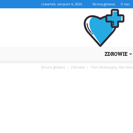
czwartek, sierpień 6, 2026
Strona główna
O nas
ZDROWIE
Strona główna
Zdrowie
Tlen inhalacyjny, tlen me