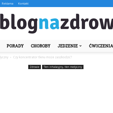
Reklama
Kontakt
PORADY
CHOROBY
JEDZENIE
ĆWICZENI
BlogNaZdrowie.pl
dyczny
Czy koncentrator tlenu może zaszkodzić?
Zdrowie
Tlen inhalacyjny, tlen medyczny