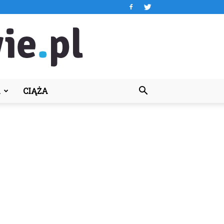
A
CIĄŻA