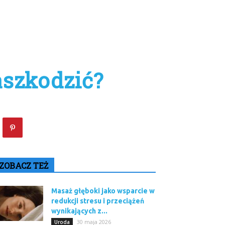
aszkodzić?
ZOBACZ TEŻ
Masaż głęboki jako wsparcie w
redukcji stresu i przeciążeń
wynikających z...
30 maja 2026
Uroda