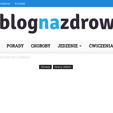
Reklama
Kontakt
PORADY
CHOROBY
JEDZENIE
ĆWICZENI
BlogNaZdrowie.pl
jest choroba halitoza?
Zdrowie
Świeży oddech