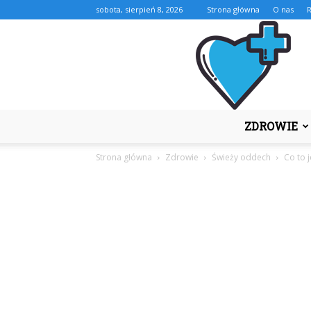
sobota, sierpień 8, 2026
Strona główna
O nas
ZDROWIE
Strona główna
Zdrowie
Świeży oddech
Co to 