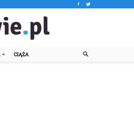
A
CIĄŻA