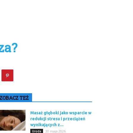
za?
ZOBACZ TEŻ
Masaż głęboki jako wsparcie w
redukcji stresu i przeciążeń
wynikających z...
30 maja 2026
Uroda