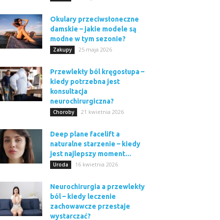
Okulary przeciwsłoneczne
damskie – jakie modele są
modne w tym sezonie?
25 maja 2026
Zakupy
Przewlekły ból kręgosłupa –
kiedy potrzebna jest
konsultacja
neurochirurgiczna?
21 kwietnia 2026
Choroby
Deep plane facelift a
naturalne starzenie – kiedy
jest najlepszy moment...
16 kwietnia 2026
Uroda
Neurochirurgia a przewlekły
ból – kiedy leczenie
zachowawcze przestaje
wystarczać?