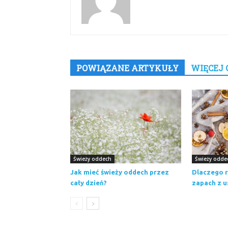
POWIĄZANE ARTYKUŁY
WIĘCEJ 
Świeży oddech
Świeży odde
Jak mieć świeży oddech przez
Dlaczego r
cały dzień?
zapach z u