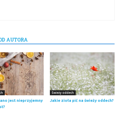
OD AUTORA
ch
Świeży oddech
ano jest nieprzyjemny
Jakie zioła pić na świeży oddech?
st?