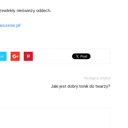
zewlekły nieświeży oddech.
ieszenie.pl/
ter
Następny artykuł
Jaki jest dobry tonik do twarzy?