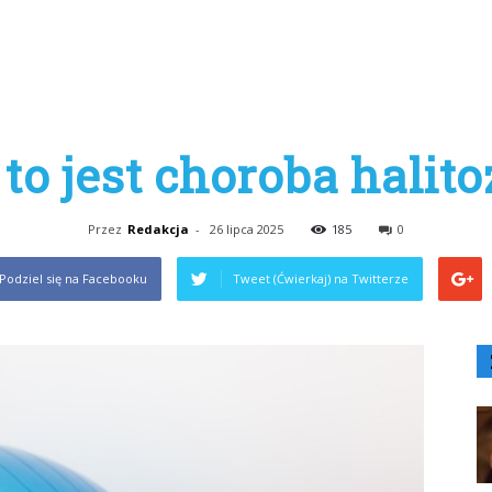
 to jest choroba halito
Przez
Redakcja
-
26 lipca 2025
185
0
Podziel się na Facebooku
Tweet (Ćwierkaj) na Twitterze