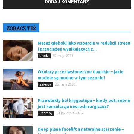
ZOBACZ TEŻ
Masaż głęboki jako wsparcie w redukcji stresu
i przeciążeń wynikających z...
30 maja 2026
Uroda
Okulary przeciwsłoneczne damskie – jakie
modele są modne w tym sezonie?
25 maja 2026
Zakupy
Przewlekły ból kręgosłupa – kiedy potrzebna
jest konsultacja neurochirurgiczna?
21 kwietnia 2026
Choroby
Deep plane facelift a naturalne starzenie –