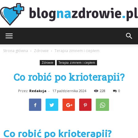
BlogNaZdrowie.pl
Strona główna
Zdrowie
Terapia zimnem i ciepłem
Zdrowie
Terapia zimnem i ciepłem
Co robić po krioterapii?
Przez
Redakcja
-
17 października 2024
228
0
Co robić po krioterapii?