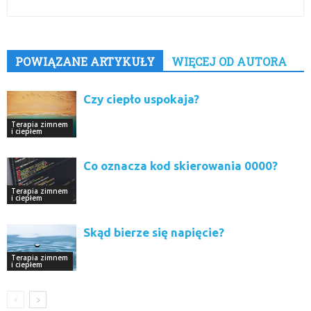
POWIĄZANE ARTYKUŁY
WIĘCEJ OD AUTORA
Czy ciepło uspokaja?
Terapia zimnem
i ciepłem
Co oznacza kod skierowania 0000?
Terapia zimnem
i ciepłem
Skąd bierze się napięcie?
Terapia zimnem
i ciepłem