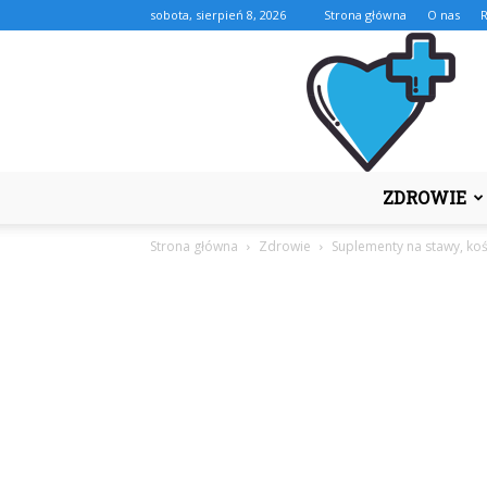
sobota, sierpień 8, 2026
Strona główna
O nas
ZDROWIE
Strona główna
Zdrowie
Suplementy na stawy, koś