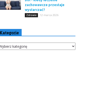
ból – kiedy leczenie
zachowawcze przestaje
wystarczać?
12 marca 2026
Zdrowie
Kategorie
tegorie