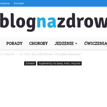
Reklama
Kontakt
PORADY
CHOROBY
JEDZENIE
ĆWICZENI
BlogNaZdrowie.pl
ci, mięśnie
Co robić aby odbudować chrząstkę stawowa?
Zdrowie
Suplementy na stawy, kości, mięśnie