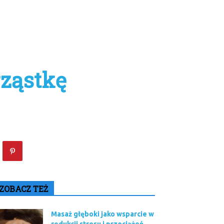
ząstkę
ZOBACZ TEŻ
Masaż głęboki jako wsparcie w