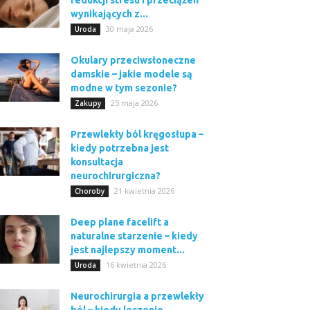
redukcji stresu i przeciążeń
wynikających z...
30 maja 2026
Uroda
Okulary przeciwsłoneczne
damskie – jakie modele są
modne w tym sezonie?
25 maja 2026
Zakupy
Przewlekły ból kręgosłupa –
kiedy potrzebna jest
konsultacja
neurochirurgiczna?
21 kwietnia 2026
Choroby
Deep plane facelift a
naturalne starzenie – kiedy
jest najlepszy moment...
16 kwietnia 2026
Uroda
Neurochirurgia a przewlekły