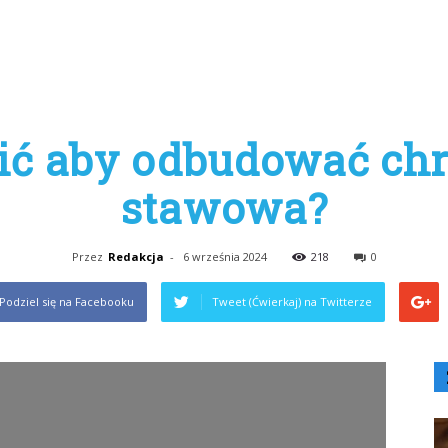
bić aby odbudować chr
stawowa?
Przez
Redakcja
-
6 września 2024
218
0
Podziel się na Facebooku
Tweet (Ćwierkaj) na Twitterze