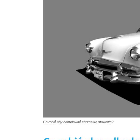
Co robić aby odbudować chrząstkę stawowa?