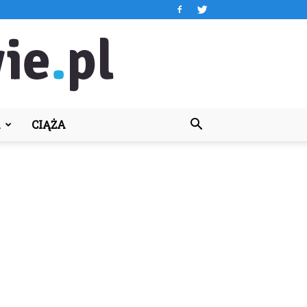
A
CIĄŻA