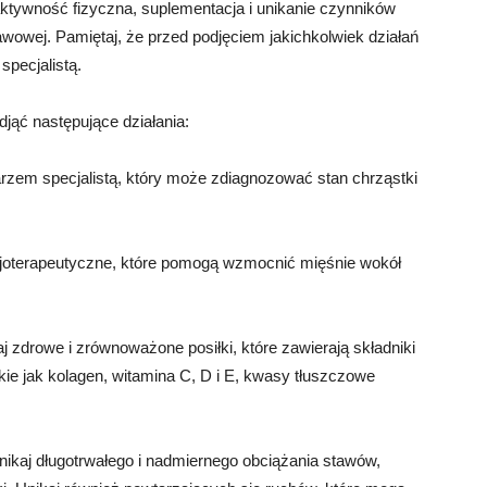
aktywność fizyczna, suplementacja i unikanie czynników
owej. Pamiętaj, że przed podjęciem jakichkolwiek działań
specjalistą.
ąć następujące działania:
karzem specjalistą, który może zdiagnozować stan chrząstki
fizjoterapeutyczne, które pomogą wzmocnić mięśnie wokół
 zdrowe i zrównoważone posiłki, które zawierają składniki
kie jak kolagen, witamina C, D i E, kwasy tłuszczowe
ikaj długotrwałego i nadmiernego obciążania stawów,