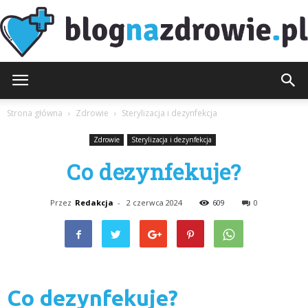
BlogNaZdrowie.pl
Strona główna
Zdrowie
Sterylizacja i dezynfekcja
Zdrowie
Sterylizacja i dezynfekcja
Co dezynfekuje?
Przez
Redakcja
-
2 czerwca 2024
609
0
Co dezynfekuje?