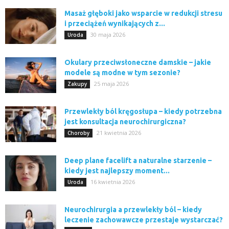
Masaż głęboki jako wsparcie w redukcji stresu
i przeciążeń wynikających z...
30 maja 2026
Uroda
Okulary przeciwsłoneczne damskie – jakie
modele są modne w tym sezonie?
25 maja 2026
Zakupy
Przewlekły ból kręgosłupa – kiedy potrzebna
jest konsultacja neurochirurgiczna?
21 kwietnia 2026
Choroby
Deep plane facelift a naturalne starzenie –
kiedy jest najlepszy moment...
16 kwietnia 2026
Uroda
Neurochirurgia a przewlekły ból – kiedy
leczenie zachowawcze przestaje wystarczać?