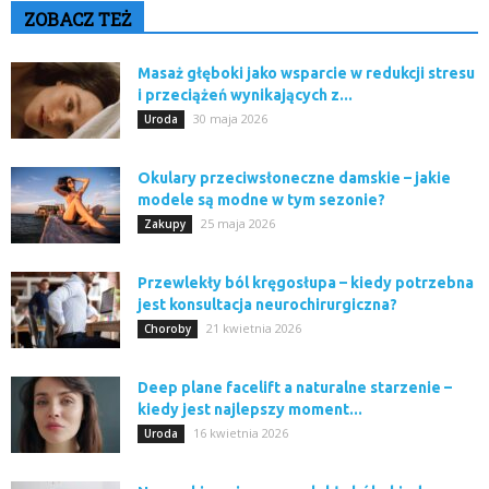
ZOBACZ TEŻ
Masaż głęboki jako wsparcie w redukcji stresu
i przeciążeń wynikających z...
30 maja 2026
Uroda
Okulary przeciwsłoneczne damskie – jakie
modele są modne w tym sezonie?
25 maja 2026
Zakupy
Przewlekły ból kręgosłupa – kiedy potrzebna
jest konsultacja neurochirurgiczna?
21 kwietnia 2026
Choroby
Deep plane facelift a naturalne starzenie –
kiedy jest najlepszy moment...
16 kwietnia 2026
Uroda