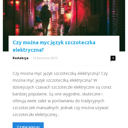
Czy można myc język szczoteczka
elektryczna?
Redakcja
-
16 kwietnia 2025
0
Czy można myć język szczoteczką elektryczną? Czy
można myć język szczoteczką elektryczną? W
dzisiejszych czasach szczoteczki elektryczne są coraz
bardziej popularne. Są one wygodne, skuteczne i
oferują wiele zalet w porównaniu do tradycyjnych
szczoteczek manualnych. Jednak czy można używać
szczoteczki elektrycznej...
Czytaj więcej